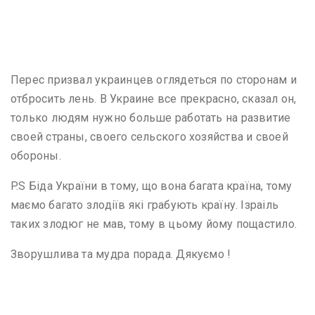
Перес призвал украинцев оглядеться по сторонам и
отбросить лень. В Украине все прекрасно, сказал он,
только людям нужно больше работать на развитие
своей страны, своего сельского хозяйства и своей
обороны.
P.S Біда України в тому, що вона багата країна, тому
маємо багато злодіїв які грабують країну. Ізраіль
таких злодюг не мав, тому в цьому йому пощастило.
Зворушлива та мудра порада. Дякуємо !