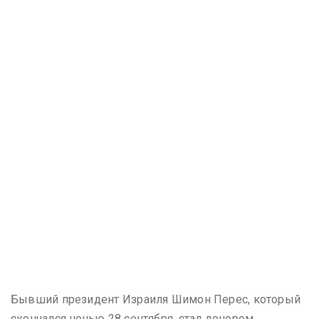
Бывший президент Израиля Шимон Перес, который
скончался ночью 28 сентября, стал донором