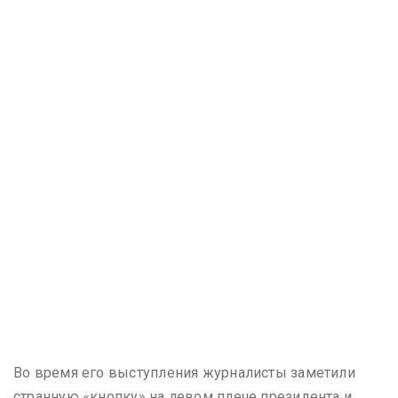
Во время его выступления журналисты заметили
странную «кнопку» на левом плече президента и