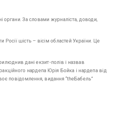
і органи. За словами журналіста, доводи,
и Росії шість – вісім областей України. Це
рилюднив дані екзит-полів і назвав
акційного нардепа Юрія Бойка і нардепа від
своє повідомлення, видання “theБабель”