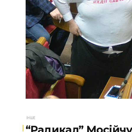
ІНШЕ
“Радикал” ​Мосійч