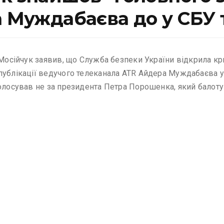
а Муждабаєва до у СБУ
р Мосійчук заявив, що Служба безпеки України відкрила 
публікації ведучого телеканала ATR Айдера Муждабаєва у 
олосував не за президента Петра Порошенка, який балотув