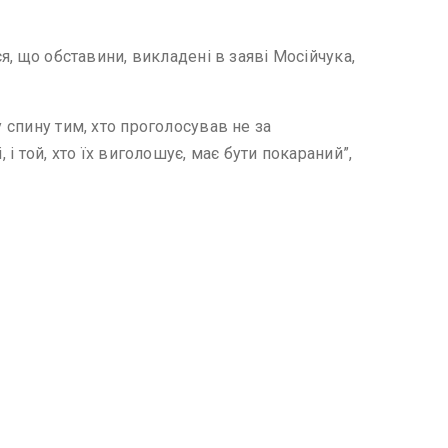
я, що обставини, викладені в заяві Мосійчука,
 спину тим, хто проголосував не за
і той, хто їх виголошує, має бути покараний”,