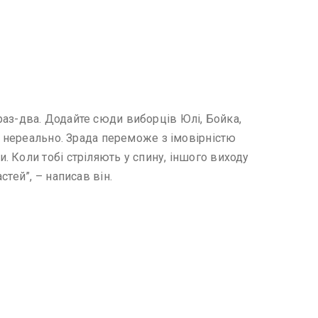
а раз-два. Додайте сюди виборців Юлі, Бойка,
о нереально. Зрада переможе з імовірністю
 Коли тобі стріляють у спину, іншого виходу
тей”, – написав він.