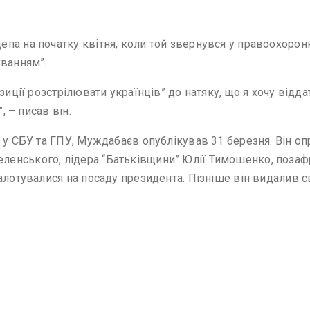
а на початку квітня, коли той звернувся у правоохоронн
уванням”.
иції розстрілювати українців” до натяку, що я хочу віддат
, – писав він.
 у СБУ та ГПУ, Муждабаєв опублікував 31 березня. Він оп
енського, лідера “Батьківщини” Юлії Тимошенко, позафр
алотувалися на посаду президента. Пізніше він видалив 