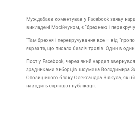
Муждабаєв коментував у Facebook заяву нардеп
викладені Мосійчуком, є “брехнею і перекруч
“Там брехня і перекручування все – від “пропоз
якраз те, що писало безліч тролів. Один в один”
Пост у Facebook, через який нардеп звернувся
зрадниками виборців шоумена Володимира Зел
Опозиційного блоку Олександра Вілкула, які б
наводить скріншот публікації.