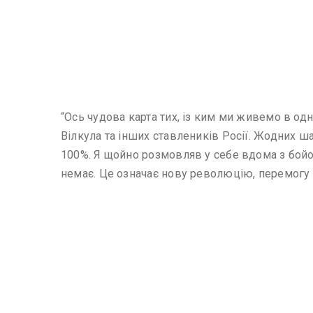
“Ось чудова карта тих, із ким ми живемо в одні
Вілкула та інших ставлеників Росії. Жодних ш
100%. Я щойно розмовляв у себе вдома з бойо
немає. Це означає нову революцію, перемогу п