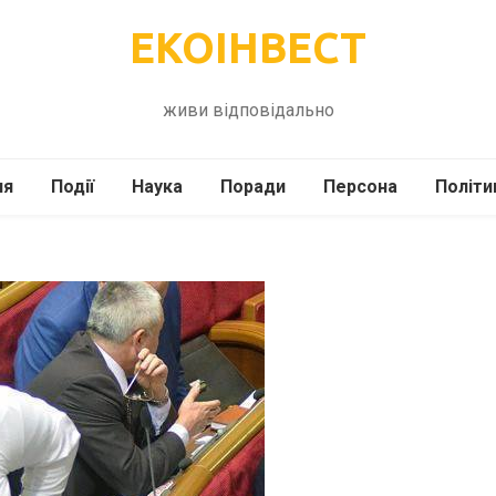
ЕКОІНВЕСТ
живи відповідально
ля
Події
Наука
Поради
Персона
Політи
ілі
Шоубіз
Історія
Кулінарія
жі
Інше
Психологія
Здоров’я
Технології
Сад-Город