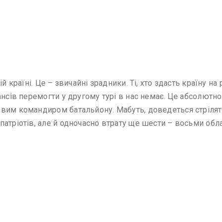
й країні. Це – звичайні зрадники. Ті, хто здасть країну н
ансів перемогти у другому турі в нас немає. Це абсолютн
вим командиром батальйону. Мабуть, доведеться стріляти.
атріотів, але й одночасно втрату ще шести – восьми облас