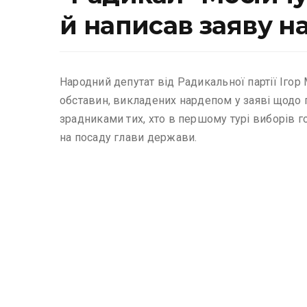
й написав заяву н
Народний депутат від Радикальної партії Іго
обставин, викладених нардепом у заяві щодо 
зрадниками тих, хто в першому турі виборів г
на посаду глави держави.