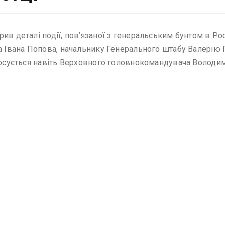
в деталі події, пов’язаної з генеральським бунтом в Росі
ра Івана Попова, начальнику Генерального штабу Валерію
стосується навіть Верховного головнокомандувача Володим