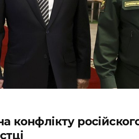
 конфлікту російского 
стці