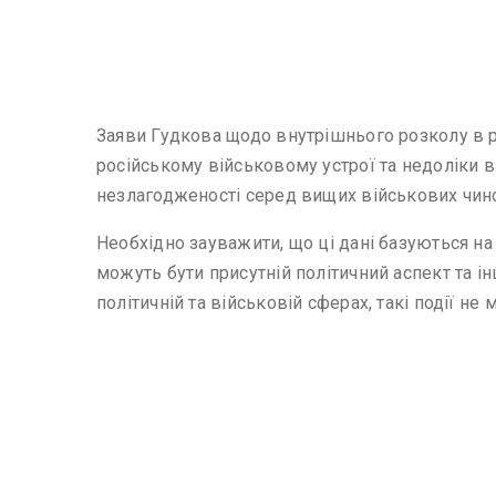
Заяви Гудкова щодо внутрішнього розколу в ро
російському військовому устрої та недоліки в
незлагодженості серед вищих військових чино
Необхідно зауважити, що ці дані базуються на
можуть бути присутній політичний аспект та і
політичній та військовій сферах, такі події н