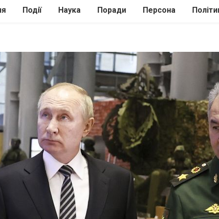
ля
Події
Наука
Поради
Персона
Політи
ілі
Шоубіз
Історія
Кулінарія
жі
Інше
Психологія
Здоров’я
Технології
Сад-Город