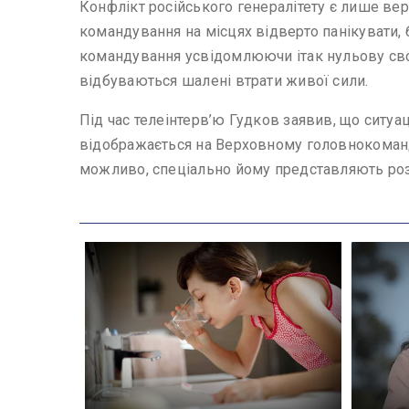
Конфлікт російського генералітету є лише ве
командування на місцях відверто панікувати, 
командування усвідомлюючи ітак нульову сво
відбуваються шалені втрати живої сили.
Під час телеінтерв’ю Гудков заявив, що ситуа
відображається на Верховному головнокомандув
можливо, спеціально йому представляють розм