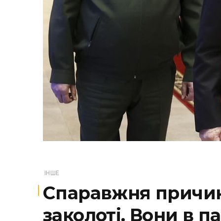
ІНШЕ
Спаравжня причина
заколоті. Вони в па