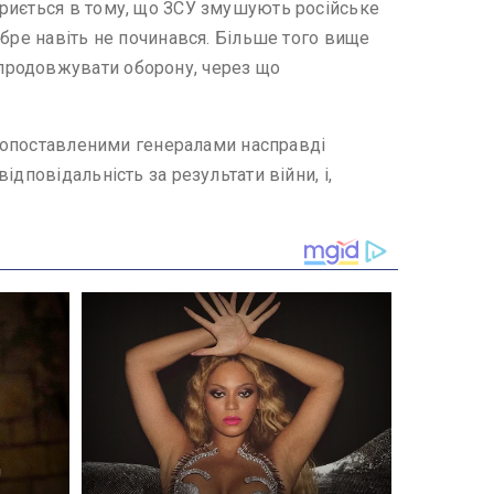
криється в тому, що ЗСУ змушують російське
обре навіть не починався. Більше того вище
продовжувати оборону, через що
сокопоставленими генералами насправді
дповідальність за результати війни, і,