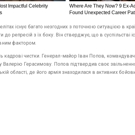
літах існує багато незгодних з поточною ситуацією в кра
о репресій з їх боку. Він стверджує, що в суспільстві іс
тивним фактором.
ь кадрові чистки. Генерал-майор Іван Попов, командувач 5
 Валерію Герасимову. Попов підтвердив своє звільнення 
кій області, де його армія знаходилася в активних бойови