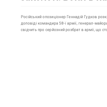
Російський опозиціонер Геннадій Гудков розкри
доповіді командира 58-ї армії, генерал-майо
свідчить про серйозний розбрат в армії, що 