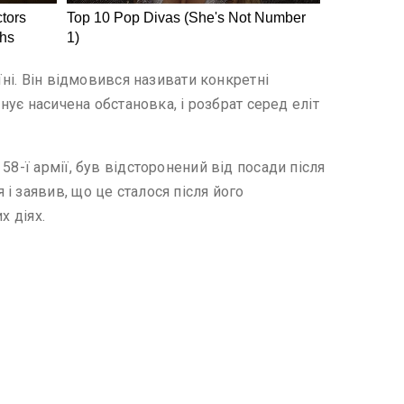
їні. Він відмовився називати конкретні
нує насичена обстановка, і розбрат серед еліт
8-ї армії, був відсторонений від посади після
і заявив, що це сталося після його
х діях.