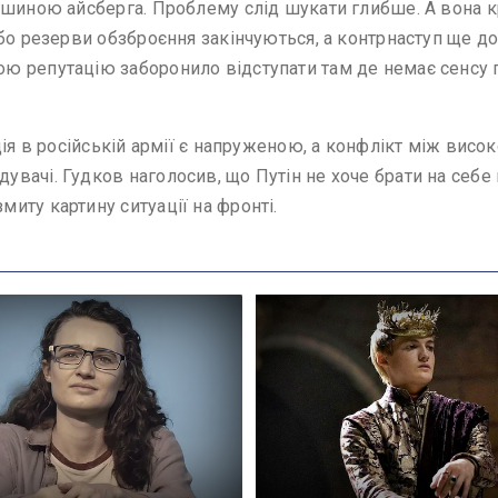
ршиною айсберга. Проблему слід шукати глибше. А вона 
бо резерви обзброєння закінчуються, а контрнаступ ще д
ю репутацію заборонило відступати там де немає сенсу 
ція в російській армії є напруженою, а конфлікт між ви
ачі. Гудков наголосив, що Путін не хоче брати на себе ві
иту картину ситуації на фронті.