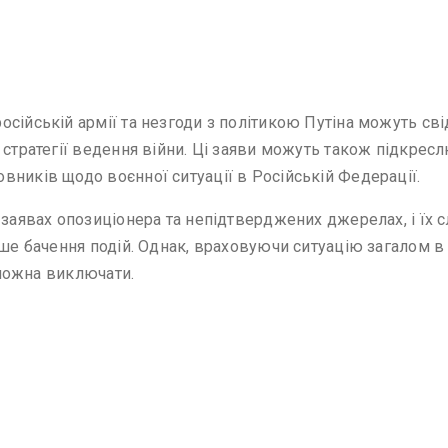
сійській армії та незгоди з політикою Путіна можуть сві
 стратегії ведення війни. Ці заяви можуть також підкре
вників щодо воєнної ситуації в Російській Федерації.
 заявах опозиціонера та непідтверджених джерелах, і їх с
нше бачення подій. Однак, враховуючи ситуацію загалом в 
е можна виключати.