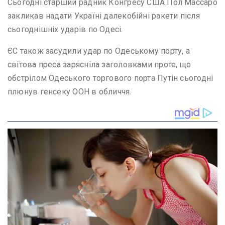
Сьогодні старший радник Конгресу США Пол Массаро
закликав надати Україні далекобійні ракети після
сьогоднішніх ударів по Одесі.
ЄС також засудили удар по Одеському порту, а
світова преса зарясніла заголовками проте, що
обстрілом Одеського торгового порта Путін сьогодні
плюнув генсеку ООН в обличчя.