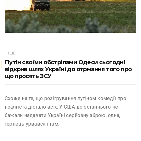
ІНШЕ
Путін своїми обстрілами Одеси сьогодні
відкрив шлях Україні до отрмання того про
що просять ЗСУ
Схоже на те, що розігрування путіном комедії про
пофігіста дістало всіх. У США до останнього не
бажали надавати Україні серйозну зброю, одна,
терпець урвався і там.