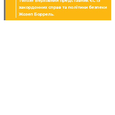
Twitter Верховний представник ЄС із
закордонних справ та політики безпеки
Жозеп Боррель.