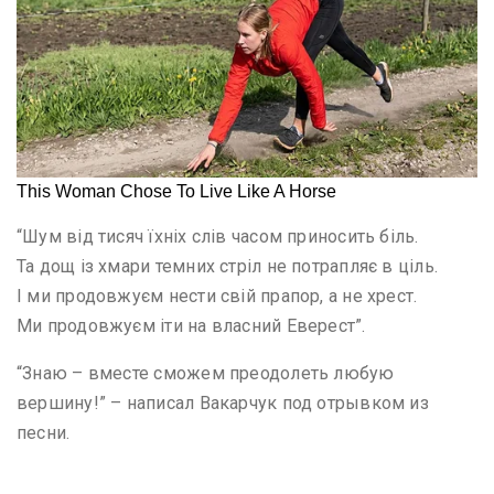
“Шум від тисяч їхніх слів часом приносить біль.
Та дощ із хмари темних стріл не потрапляє в ціль.
І ми продовжуєм нести свій прапор, а не хрест.
Ми продовжуєм іти на власний Еверест”.
“Знаю – вместе сможем преодолеть любую
вершину!” – написал Вакарчук под отрывком из
песни.