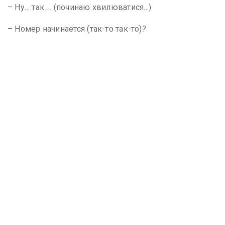
– Ну… так … (починаю хвилюватися…)
– Номер начинается (так-то так-то)?