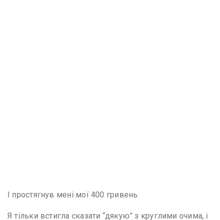
І простягнув мені мої 400 гривень.
Я тільки встигла сказати “дякую” з круглими очима, і