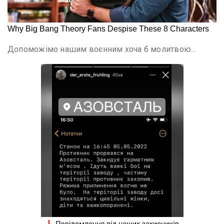
Допоможімо нашим воєнним хоча б молитвою…