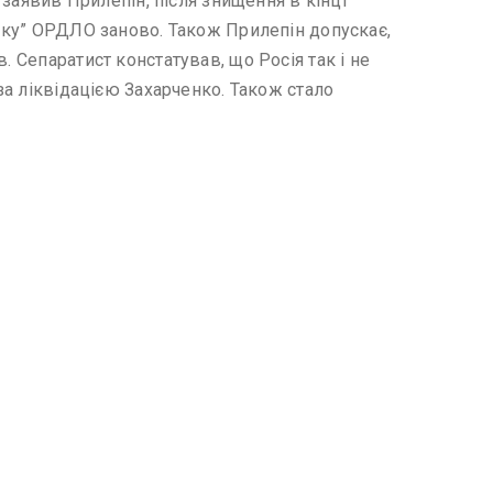
 заявив Прилепін, після знищення в кінці
міку” ОРДЛО заново. Також Прилепін допускає,
 Сепаратист констатував, що Росія так і не
за ліквідацією Захарченко. Також стало