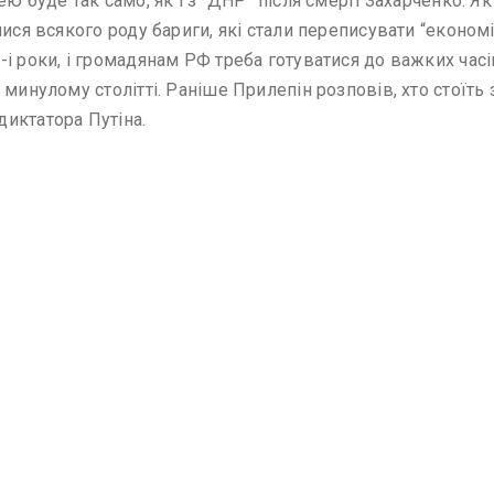
ю буде так само, як і з “ДНР” після смерті Захарченко. Як
лися всякого роду бариги, які стали переписувати “еконо
 роки, і громадянам РФ треба готуватися до важких часів.
минулому столітті. Раніше Прилепін розповів, хто стоїть 
иктатора Путіна.