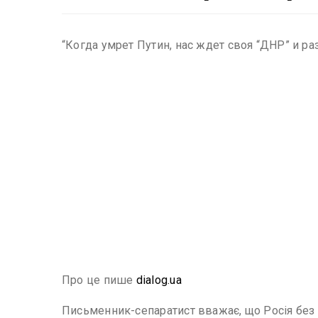
“Когда умрет Путин, нас ждет своя “ДНР” и ра
Про це пише
dialog.ua
Письменник-сепаратист вважає, що Росія без 