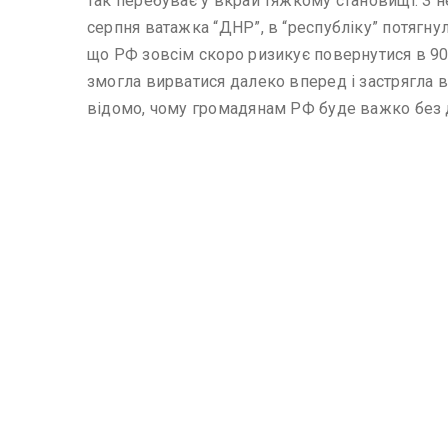
так перебуває у вкрай тяжкому становищі. З не
серпня ватажка “ДНР”, в “республіку” потягну
що РФ зовсім скоро ризикує повернутися в 90-і
змогла вирватися далеко вперед і застрягла в 
відомо, чому громадянам РФ буде важко без д