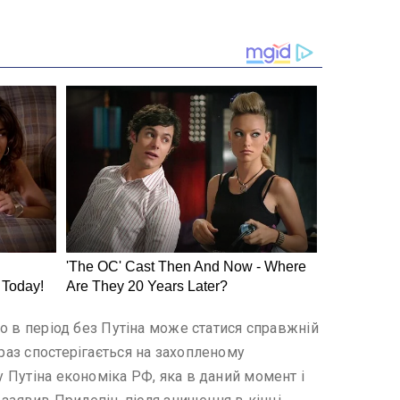
то в період без Путіна може статися справжній
раз спостерігається на захопленому
у Путіна економіка РФ, яка в даний момент і