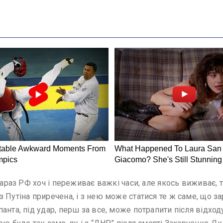
зараз РФ хоч і переживає важкі часи, але якось виживає, 
 Путіна приречена, і з нею може статися те ж саме, що за
анта, під удар, перш за все, може потрапити після відход