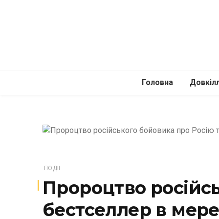
Головна
Довкіл
Автомоб
Подоро
ПОДІЇ
Пророцтво російсь
бестселлер в мер