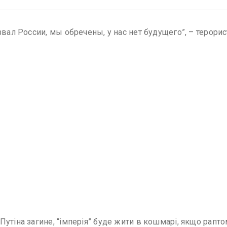
звал России, мы обречены, у нас нет будущего”, – терорис
Путіна загине, “імперія” буде жити в кошмарі, якщо рапт