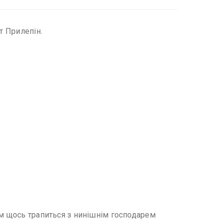
т Прилепін.
ом щось трапиться з нинішнім господарем