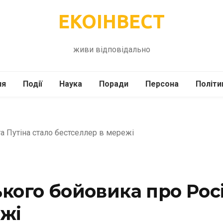
ЕКОІНВЕСТ
живи відповідально
ля
Події
Наука
Поради
Персона
Політи
ілі
Шоубіз
Історія
Кулінарія
жі
Інше
Психологія
Здоров’я
Технології
Сад-Город
кого бойовика про Росі
ежі