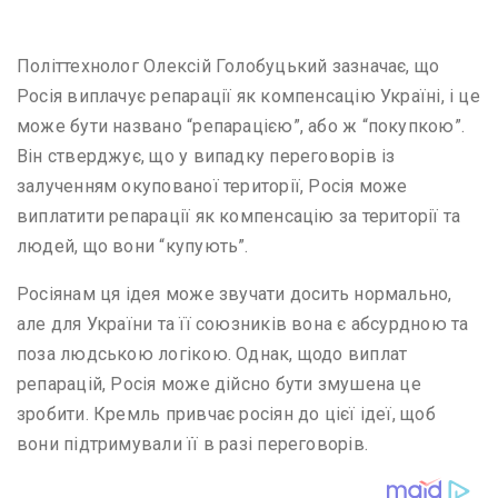
Політтехнолог Олексій Голобуцький зазначає, що
Росія виплачує репарації як компенсацію Україні, і це
може бути названо “репарацією”, або ж “покупкою”.
Він стверджує, що у випадку переговорів із
залученням окупованої території, Росія може
виплатити репарації як компенсацію за території та
людей, що вони “купують”.
Росіянам ця ідея може звучати досить нормально,
але для України та її союзників вона є абсурдною та
поза людською логікою. Однак, щодо виплат
репарацій, Росія може дійсно бути змушена це
зробити. Кремль привчає росіян до цієї ідеї, щоб
вони підтримували її в разі переговорів.