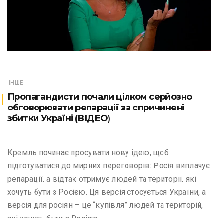
ІНШЕ
Пропагандисти почали цілком серйозно
обговорювати репарації за спричинені
збитки Україні (ВІДЕО)
Кремль починає просувати нову ідею, щоб
підготуватися до мирних переговорів: Росія виплачує
репарації, а відтак отримує людей та території, які
хочуть бути з Росією. Ця версія стосується України, а
версія для росіян – це “купівля” людей та територій,