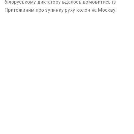
білоруському диктатору вдалось домовитись із
Пригожиним про зупинку руху колон на Москву.