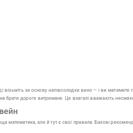
ді візьміть за основу напівсолодке вино — і ви матимете п
жна брати дороге витримане. Це взагалі вважають несмак
твейн
а математика, але й тут є свої правила. Базові рекоменд