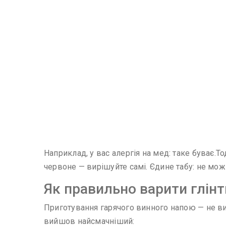
Наприклад, у вас алергія на мед: таке буває.То
червоне — вирішуйте самі. Єдине табу: не мо
Як правильно варити глін
Приготування гарячого винного напою — не вищ
вийшов найсмачніший: