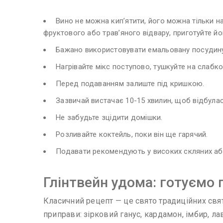
Вино не можна кип’ятити, його можна тільки н
фруктового або трав’яного відвару, приготуйте йог
Бажано використовувати емальовану посудину
Нагрівайте мікс поступово, тушкуйте на слабко
Перед подаванням залиште під кришкою.
Зазвичай вистачає 10-15 хвилин, щоб відбулася
Не забудьте зцідити домішки.
Розливайте коктейль, поки він ще гарячий.
Подавати рекомендують у високих скляних або
Глінтвейн удома: готуємо
Класичний рецепт — це свято традиційних святк
приправи: зірковий ганус, кардамон, імбир, ла