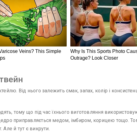
нтвейн
ктейлю. Від нього залежить смак, запах, колір і консисте
ходять, тому що під час їхнього виготовляння використов
щедро приправляється медом, імбиром, корицею тощо. Том
 Але й тут є викрути.