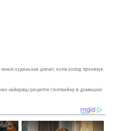
д землі худеньких дівчат; коли холод пронизує
еремо найкращі рецепти глінтвейну в домашніх