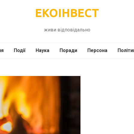
ЕКОІНВЕСТ
живи відповідально
ля
Події
Наука
Поради
Персона
Політи
ілі
Шоубіз
Історія
Кулінарія
жі
Інше
Психологія
Здоров’я
Технології
Сад-Город