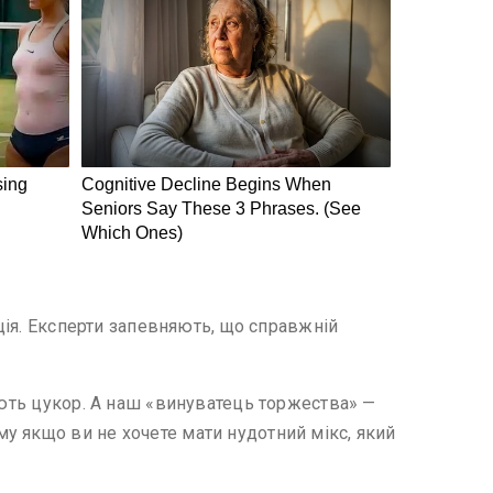
нція. Експерти запевняють, що справжній
ують цукор. А наш «винуватець торжества» —
у якщо ви не хочете мати нудотний мікс, який