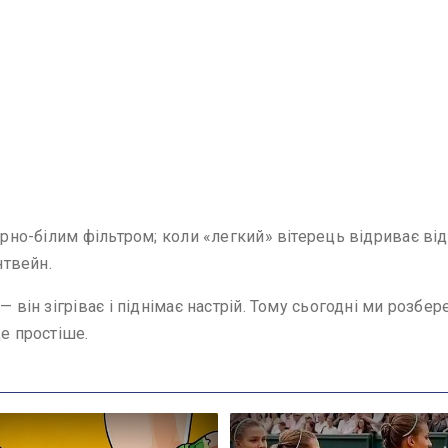
орно-білим фільтром; коли «легкий» вітерець відриває ві
нтвейн.
— він зігріває і піднімає настрій. Тому сьогодні ми розб
ще простіше.