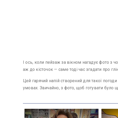
І ось, коли пейзаж за вікном нагадує фото з ч
аж до кісточок — саме тоді час згадати про глі
Цей гарячий напій створений для такої погоди 
умовах. Звичайно, з фото, щоб готувати було 