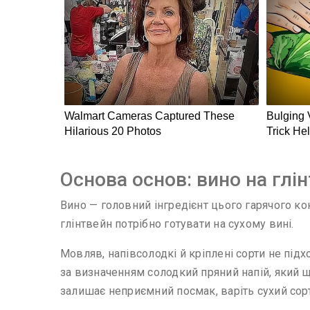
Основа основ: вино на глі
Вино — головний інгредієнт цього гарячого ко
глінтвейн потрібно готувати на сухому вині.
Мовляв, напівсолодкі й кріплені сорти не під
за визначенням солодкий пряний напій, який 
залишає неприємний посмак, варіть сухий сорт.