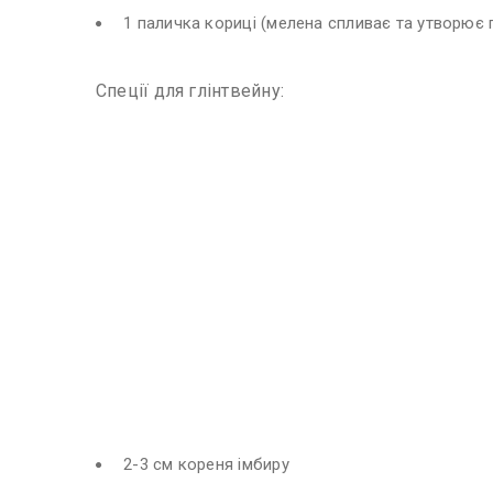
1 паличка кориці (мелена спливає та утворює п
Спеції для глінтвейну:
2-3 см кореня імбиру