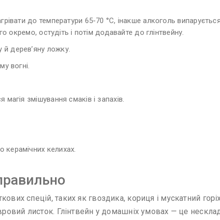
агрівати до температури 65-70 °C, інакше алкоголь випаруєт
о окремо, остудіть і потім додавайте до глінтвейну.
 й дерев’яну ложку.
му вогні.
 магія змішування смаків і запахів.
 керамічних келихах.
 правильно
ових спецій, таких як гвоздика, кориця і мускатний горіх
вровий листок. Глінтвейн у домашніх умовах — це нескладн