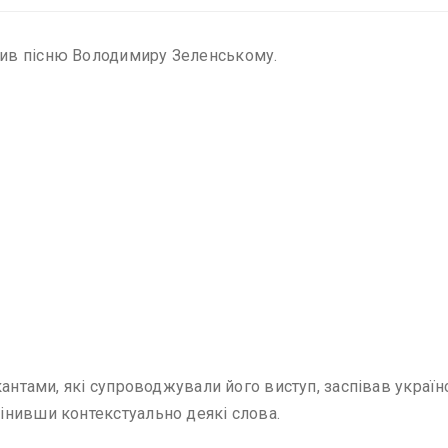
ив пісню Володимиру Зеленському.
кантами, які супроводжували його виступ, заспівав україн
інивши контекстуально деякі слова.