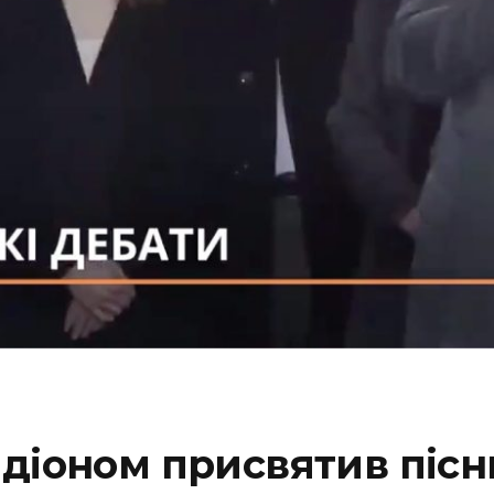
адіоном присвятив піс