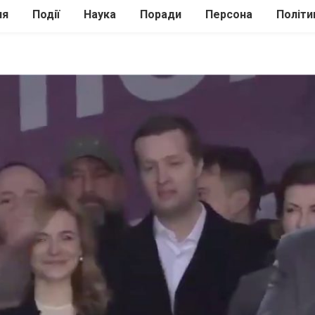
ля
Події
Наука
Поради
Персона
Політи
ілі
Шоубіз
Історія
Кулінарія
жі
Інше
Психологія
Здоров’я
Технології
Сад-Город