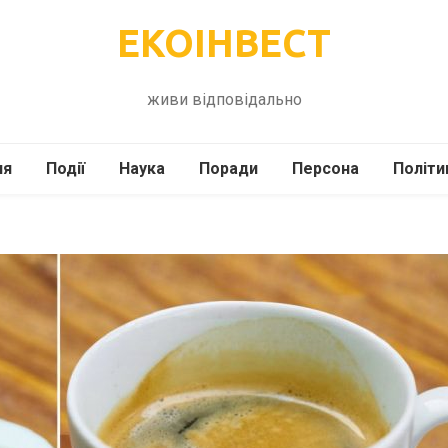
ЕКОІНВЕСТ
живи відповідально
ля
Події
Наука
Поради
Персона
Політи
ілі
Шоубіз
Історія
Кулінарія
жі
Інше
Психологія
Здоров’я
Технології
Сад-Город