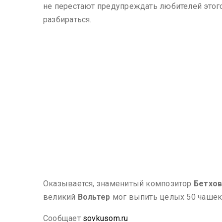
не перестают предупреждать любителей этого 
разбираться.
Оказывается, знаменитый композитор
Бетхо
великий
Вольтер
мог выпить целых 50 чашек э
Сообщает
sovkusom.ru