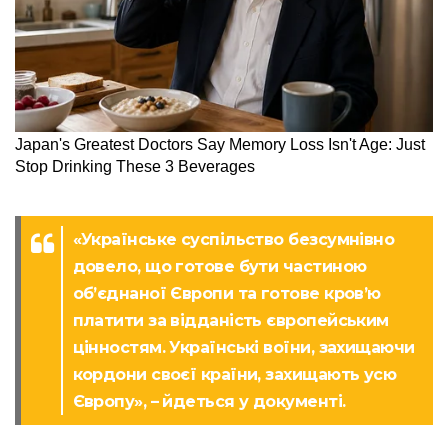
«Українське суспільство безсумнівно
довело, що готове бути частиною
об’єднаної Європи та готове кров’ю
платити за відданість європейським
цінностям. Українські воїни, захищаючи
кордони своєї країни, захищають усю
Європу», – йдеться у документі.