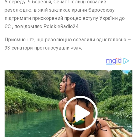
У середу, 9 березня, Сенат Польщі схвалив
резолюцію, в якій закликає країни Євросоюзу
підтримати прискорений процес вступу України до
ЄС , повідомляє PolskieRadio24.
Приємно і те, що резолюцію схвалили одноголосно –
93 сенатори проголосували «за».