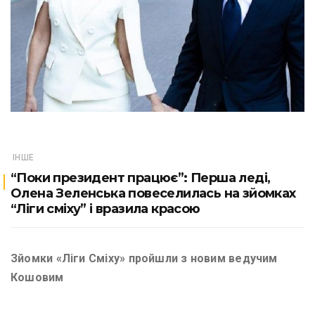
ІНШЕ
“Поки президент працює”: Перша леді,
Олена Зеленська повеселилась на зйомках
“Ліги сміху” і вразила красою
Зйомки «Ліги Сміху» пройшли з новим ведучим
Кошовим