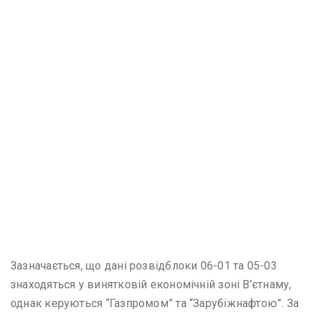
Зазначається, що дані розвідблоки 06-01 та 05-03
знаходяться у винятковій економічній зоні В’єтнаму,
однак керуються “Газпромом” та “Зарубіжнафтою”. За