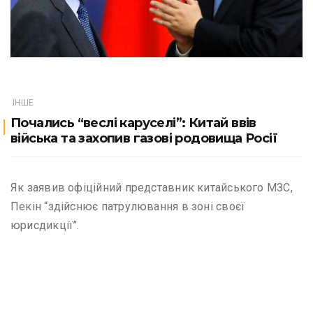
ІНШЕ
Почались “веслі каруселі”: Китай ввів
війська та захопив газові родовища Росії
Як заявив офіційний представник китайського МЗС,
Пекін “здійснює патрулювання в зоні своєї
юрисдикції”.