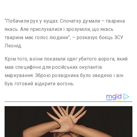
“Побачили рух у кущах. Спочатку думали – тварина
якась. Але прислухалися і зрозуміли, що якась
тварина має голос людини”, – розказує боєць ЗСУ
Леонід.
Крім того, воїни показали одяг убитого ворога, який
мав специфічні для російських окупантів
маркування. Зброю розвідника було зведено і він
був готовий відкрити вогонь.