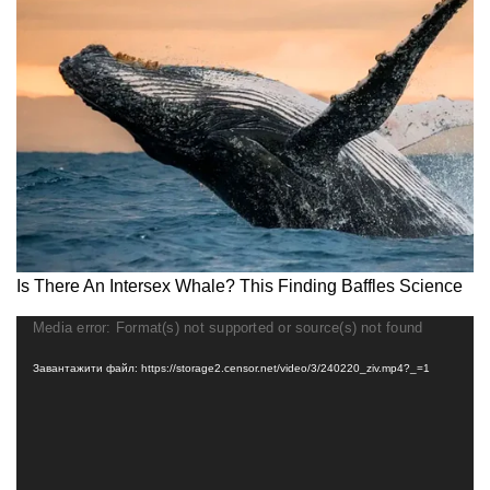
Відеопрогравач
Media error: Format(s) not supported or source(s) not found
Завантажити файл: https://storage2.censor.net/video/3/240220_ziv.mp4?_=1