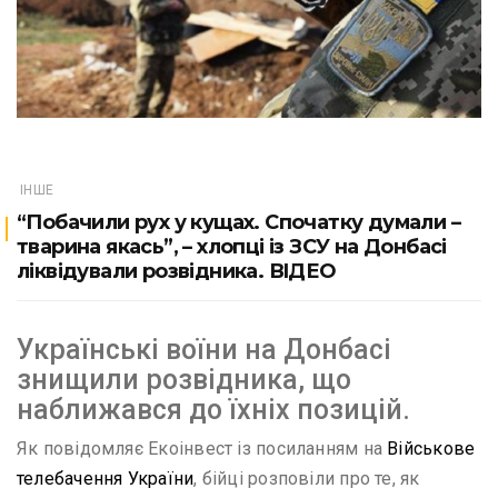
ІНШЕ
“Побачили рух у кущах. Спочатку думали –
тварина якась”, – хлопці із ЗСУ на Донбасі
ліквідували розвідника. ВIДЕО
Українські воїни на Донбасі
знищили розвідника, що
наближався до їхніх позицій.
Як повідомляє Екоінвест із посиланням на
Військове
телебачення України
, бійці розповіли про те, як