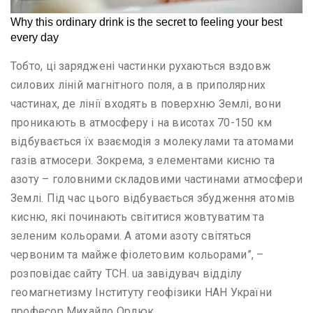
Тобто, ці заряджені частинки рухаються вздовж
силових ліній магнітного поля, а в приполярних
частинах, де лінії входять в поверхню Землі, вони
проникають в атмосферу і на висотах 70-150 км
відбувається їх взаємодія з молекулами та атомами
газів атмосери. Зокрема, з елементами кисню та
азоту – головними складовими частинами атмосфери
Землі. Під час цього відбувається збудження атомів
кисню, які починають світитися жовтуватим та
зеленим кольорами. А атоми азоту світяться
червоним та майже фіолетовим кольорами”, –
розповідає сайту ТСН. ua завідувач відділу
геомагнетизму Інституту геофізики НАН України
професор Михайло Орлюк.