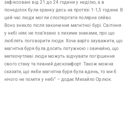
зафіксовані від 21 до 24 години у неділю, а в
понеділок були зранку десь на протязі 1-1,5 години. В
цей час люди могли спостерігати полярне сяйво.
Воно зникло після закінчення магнітної бурі. Світіння
у небі ніяк не пов’язано з лихими знаками, про що
люблять поговорити люди. Хоча варто зауважити, що
магнітна буря була досить потужною і звичайно, що
метеочутливі люди можуть відчувати погіршення
свого стану та певний дискомфорт. Також можна
сказати, що якби магнітна буря була вдень, то ми б
нічого не поміти у небі” – додає Михайло Орлюк.