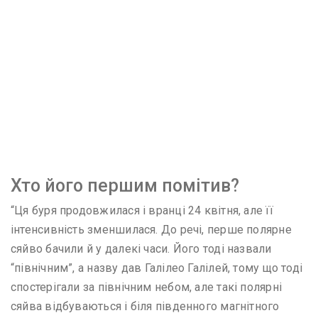
Хто його першим помітив?
“Ця буря продовжилася і вранці 24 квітня, але її
інтенсивність зменшилася. До речі, перше полярне
сяйво бачили й у далекі часи. Його тоді назвали
“північним”, а назву дав Галілео Галілей, тому що тоді
спостерігали за північним небом, але такі полярні
сяйва відбуваються і біля південного магнітного