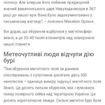
полюсу. Але вперше його побачив придворний
вчений вавилонського царя Навуходанасора в 567
році до нашої ери. Воно було задокументовано у
письмовому вигляді”, – пояснює Михайло Орлюк.
Він додає, що збурення відбулося у магнітосфері
землі, а це 35-40 тисяч кілометрів над поверхнею
нашої планети.
Метеочутливі люди відчули дію
бурі
“Там збурення магнітного поля за даними
спостережень з супутників досягало десь 300
нанотеслів – одиниця виміру індукції магнітного поля
Землі. Це досить сильне збурення, яке і зумовило
появу полярного сяйва над територією України. Це
досить короткочасне явище. Сильні магнітні бурі були