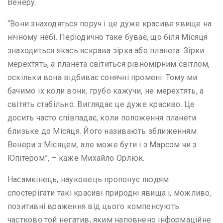
Венеру.
“Вони знаходяться поруч і це дуже красиве явище на
нічному небі. Періодично таке буває, що біля Місяця
знаходиться якась яскрава зірка або планета. Зірки
мерехтять, а планета світиться рівномірним світлом,
оскільки вона відбиває сонячні промені. Тому ми
бачимо їх коли вони, грубо кажучи, не мерехтять, а
світять стабільно. Виглядає це дуже красиво. Це
досить часто співпадає, коли положення планети
близьке до Місяця. Його називають зближенням
Венери з Місяцем, але може бути і з Марсом чи з
Юпітером”, – каже Михайло Орлюк.
Насамкінець, науковець пропонує людям
спостерігати такі красиві природні явища і, можливо,
позитивні враження від цього компенсують
частково той негатив, яким наповнено інформаційне