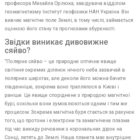
професора Михайла Орлюка, завідувача відділом
геомагнетизму Інститут геофізики НАН України. Він
вивчає магнітне поле Землі, в тому числі, займається
оцінкою його стану та прогнозами збуреності.
Звідки виникає дивовижне
сяйво?
“Полярне сяйво – це природне оптичне явище
світіння окремих ділянок нічного неба зазвичай в
полярних широтах, але деколи його можна бачити
південніше, зокрема воно траплялося в Києві і
раніше. Це явище споріднене з природою магнітної
бурі, оскільки вони зумовлюються одним і тим же
процесом. Зокрема магнітна буря стається за рахунок
того, що протони і електрони та замагнічена плазма
під час викиду речовини з корональних дірок на
Сонці, летять до Землі. Наша планета має внутрішнє