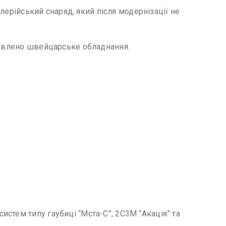
илерійський снаряд, який після модернізації не
ановлено швейцарське обладнання.
стем типу гаубиці “Мста-С”, 2С3М “Акація” та