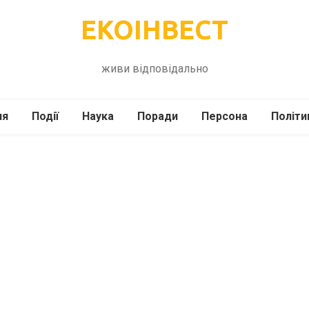
ЕКОІНВЕСТ
живи відповідально
ля
Події
Наука
Поради
Персона
Політи
ілі
Шоубіз
Історія
Кулінарія
жі
Інше
Психологія
Здоров’я
Технології
Сад-Город