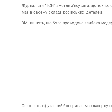
Журналісти “ТСН” змогли з’ясувати, що техноло
має в своєму складі російських деталей.
ЗМІ пишуть, що була проведена глибока модер
Осколково-фугасний боєприпас має лазерну го