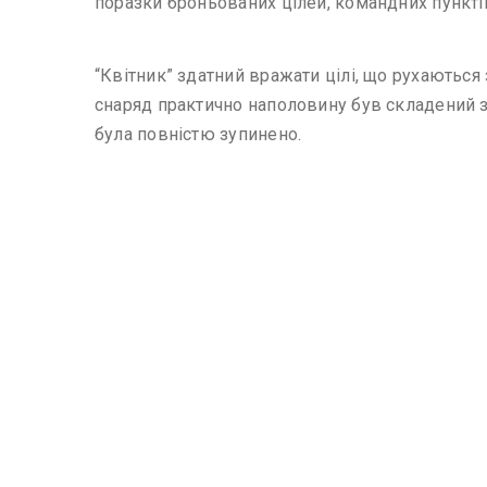
поразки броньованих цілей, командних пунктів
“Квітник” здатний вражати цілі, що рухаються
снаряд практично наполовину був складений з 
була повністю зупинено.