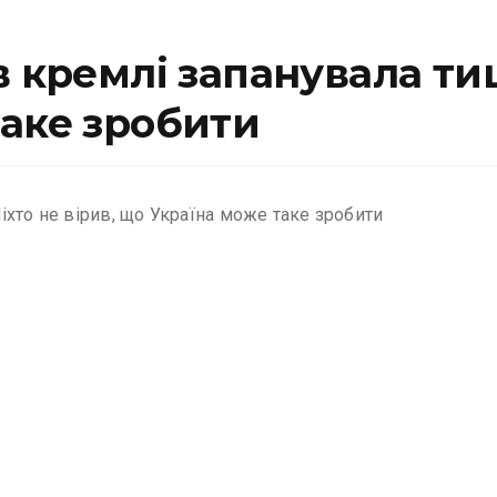
в кремлі запанувала ти
таке зробити
іхто не вірив, що Україна може таке зробити