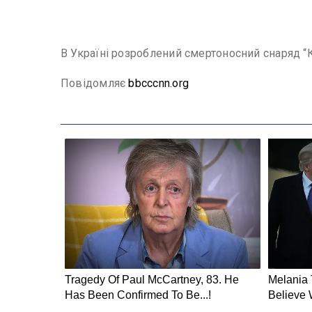
В Україні розроблений смертоносний снаряд “К
Повідомляє
bbcccnn.org