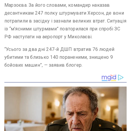
Марзоєва. За його словами, командир наказав
десантникам 247 полку штурмувати Херсон, де вони
потрапили в засідку і зазнали великих втрат. Ситуація
із “м’ясними штурмами” повторилася при спробі ЗС
РФ наступати на аеропорт у Миколаєві.
“Усього за два дні 247-й ДШП втратив 76 людей
убитими та близько 140 пораненими, знищено 9
бойових машин”, — заявив блогер.