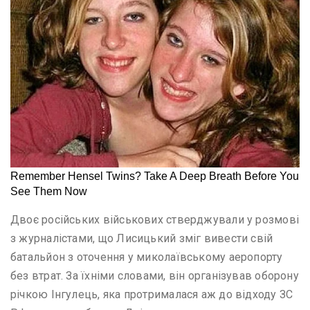
Двоє російських військових стверджували у розмові
з журналістами, що Лисицький зміг вивести свій
батальйон з оточення у миколаївському аеропорту
без втрат. За їхніми словами, він організував оборону
річкою Інгулець, яка протрималася аж до відходу ЗС