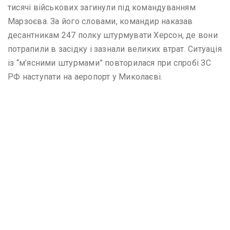
тисячі військових загинули під командуванням
Марзоєва. За його словами, командир наказав
десантникам 247 полку штурмувати Херсон, де вони
потрапили в засідку і зазнали великих втрат. Ситуація
із “м’ясними штурмами” повторилася при спробі ЗС
РФ наступати на аеропорт у Миколаєві.