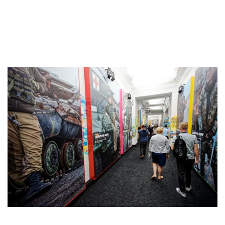
На
другому поверсі
також розташований великий кабінет
глави Адміністрації президента Андрія Богдана. У коридорі
на шляху до його кабінету на стінах висять великі фотографії
українських військових.