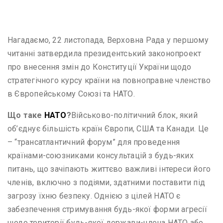
Нагадаємо, 22 листопада, Верховна Рада у першому
читанні затвердила президентський законопроект
про внесення змін до Конституції України щодо
стратегічного курсу країни на повноправне членство
в Європейському Союзі та НАТО.
Що таке
НАТО
?
Військово-політичний блок, який
об’єднує більшість країн Європи, США та Канади. Це
– “трансатлантичний форум” для проведення
країнами-союзниками консультацій з будь-яких
питань, що зачіпають життєво важливі інтереси його
членів, включно з подіями, здатними поставити під
загрозу їхню безпеку. Однією з цілей НАТО є
забезпечення стримування будь-якої форми агресії
щодо території будь-якої держави-члена НАТО або