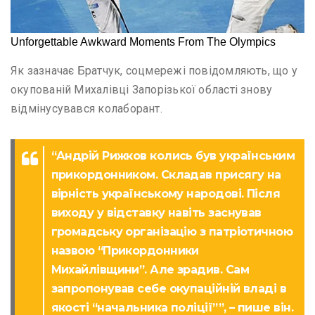
Як зазначає Братчук, соцмережі повідомляють, що у
окупованій Михалівці Запорізької області знову
відмінусувався колаборант.
“Андрій Рижков колись був українським
прикордонником. Складав присягу на
вірність українському народові. Після
виходу у відставку навіть заснував
громадську організацію з патріотичною
назвою “Прикордонники
Михайлівщини”. Але зрадив. Сам
запропонував себе окупаційній владі в
якості “начальника поліції””, – пише він.