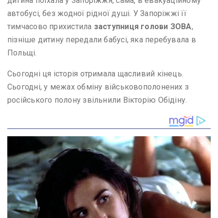
дитина поїхала у Запоріжжя, сама, в евакуаційному
автобусі, без жодної рідної душі. У Запоріжжі її
тимчасово прихистила
заступниця голови ЗОВА
,
пізніше дитину передали бабусі, яка перебувала в
Польщі.
Сьогодні ця історія отримала щасливий кінець.
Сьогодні, у межах обміну військовополонених з
російського полону звільнили Вікторію Обідіну.