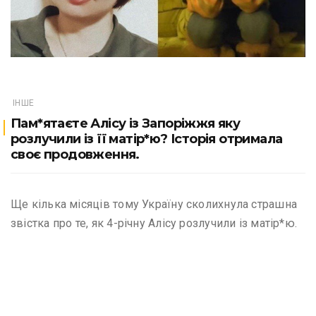
ІНШЕ
Пам*ятаєте Алісу із Запоріжжя яку
розлучили із її матір*ю? Історія отримала
своє продовження.
Ще кілька місяців тому Україну сколихнула страшна
звістка про те, як 4-річну Алісу розлучили із матір*ю.