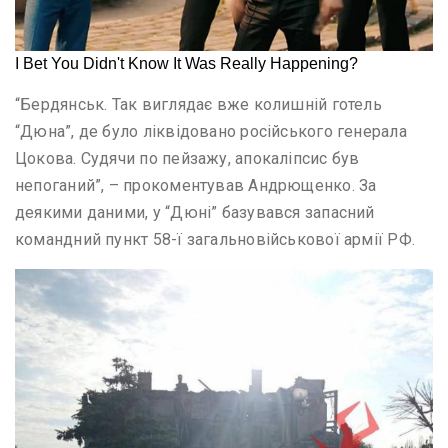
“Бердянськ. Так виглядає вже колишній готель
“Дюна”, де було ліквідовано російського генерала
Цокова. Судячи по пейзажу, апокаліпсис був
непоганий”, – прокоментував Андрющенко. За
деякими даними, у “Дюні” базувався запасний
командний пункт 58-ї загальновійськової армії РФ.