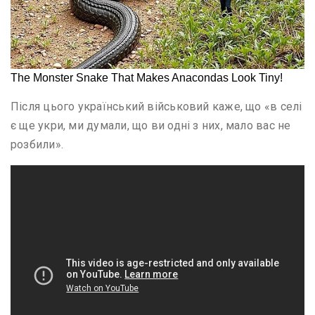
Після цього український військовий каже, що «в селі
є ще укри, ми думали, що ви одні з них, мало вас не
розбили».