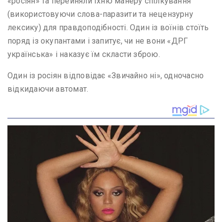
«росіян» та перейняли їхню манеру спілкування
(використовуючи слова-паразити та нецензурну
лексику) для правдоподібності. Один із воїнів стоїть
поряд із окупантами і запитує, чи не вони «ДРГ
українська» і наказує їм скласти зброю.
Один із росіян відповідає «Звичайно ні», одночасно
відкидаючи автомат.