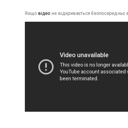
Якщо
відео
не відкривається безпосередньо в