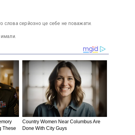
ого слова серйозно це себе не поважати.
римали.