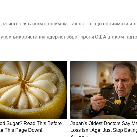
ра його заяв всім зрозуміла, так як і те, що сприймати й
рахунок використання ядерної зброї проти США цілком підт