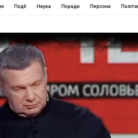
ля
Події
Наука
Поради
Персона
Політи
ілі
Шоубіз
Історія
Кулінарія
жі
Інше
Психологія
Здоров’я
Технології
Сад-Город