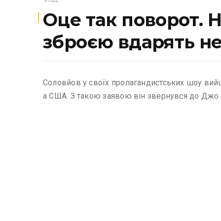
ІНШЕ
Оце так поворот. 
зброєю вдарять не 
Соловйов у своїх пропагандистських шоу вийшо
а США. З такою заявою він звернувся до Джо 