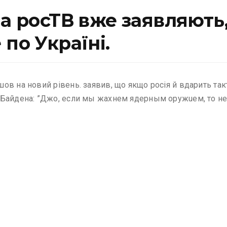
На росТВ вже заявляют
по Україні.
в на новий рівень. заявив, що якщо росія й вдарить так
Байдена: ”Джo, eсли мы жaхнем ядeрным оружuем, то не 