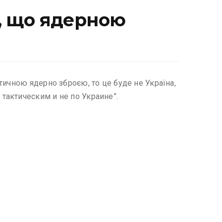
ь, що ядерною
тичною ядерно зброєю, то це буде не Україна,
тaктическим и не по Укрaине”.