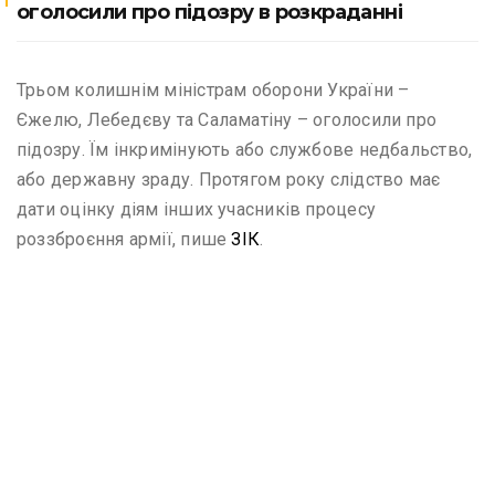
оголосили про підозру в розкраданні
Трьом колишнім міністрам оборони України –
Єжелю, Лебедєву та Саламатіну – оголосили про
підозру. Їм інкримінують або службове недбальство,
або державну зраду. Протягом року слідство має
дати оцінку діям інших учасників процесу
роззброєння армії, пише
ЗІК
.