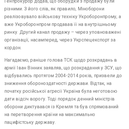
Генпрокурор додав, що оборудки з продажу були
різними. З його слів, як правило, Міноборони
реалізовувало військову техніку Укроборонпрому, а
вже Укроборонпром продавав її на внутрішньому
ринку. Другий канал продажу – через уповноважені
організації, насамперед, через Укрспецекспорт за
кордон.
Нагадаємо, раніше голова ТСК щодо розкрадань в
армії Іван Вінник заявляв, що розкрадання у ЗСУ, що
відбувались протягом 2004-2014 років, призвели до
зниження обороноздатності держави. Відтак, на
початку російської агресії Україна була неготовою
дати відсіч ворогу. Тоді порядок денний міністрів
оборони диктувався із Кремля та був спрямований
на перетворення країни на максимально
пацифістську державу.