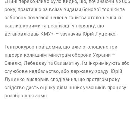
«Нині переконливо було видно, що, починаючи з 2005
року, практично за всіма видами бойової техніки та
озброєнь почалася шалена гонитва оголошення їх
надлишковими та реалізації у порядку, що
встановлював КМУ», – зазначив Юрій Луценко.
Генпрокурор повідомив, що вже оголошено три
підозри колишнім міністрам оборони України –
Єжелю, Лебедєву та Саламатіну. Їм інкримінують або
службове недбальство, або державну зраду. Юрій
Луценко висловив сподівання, що протягом року
слідство дасть оцінку діям інших учасників процесу
роззброєння армії.