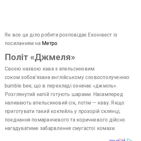
Як все це діло робити розповідає Екоінвест із
посиланням на
Метро
.
Політ «Джмеля»
Своєю назвою кава з апельсиновим
соком зобов’язана англійському словосполученню
bumble bee, що в перекладі означає «джміль».
Розглянутий напій готують шарами. Насамперед
наливають апельсиновий сік, потім — каву. Якщо
приготувати такий коктейль у прозорій склянці,
поєднання помаранчевого та коричневого дійсно
нагадуватиме забарвлення смугастої комахи.