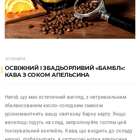
КУЛІНАРІЯ
ОСВІЖНИЙ І ЗБАДЬОРЛИВИЙ «БАМБЛ»:
КАВА З СОКОМ АПЕЛЬСИНА
Напій, що має естетичний вигляд, з нетривіальним
збалансованим кисло-солодким смаком
урізноманітнить вашу святкову барну карту. Якщо
веселощі підуть на спад, запропонуйте гостям цей
тонізувальний коктейль. Кава, що входить до складу
напою, підбадьорить, а цитрусові нотки апельсина