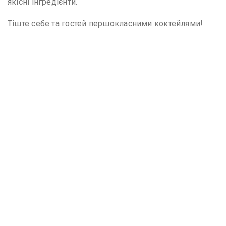
якісні інгредієнти.
Тіште себе та гостей першокласними коктейлями!