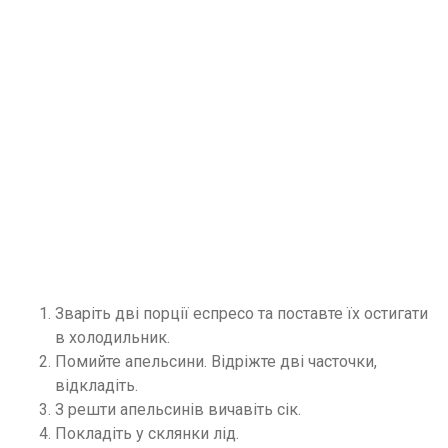
Зваріть дві порції еспресо та поставте їх остигати
в холодильник.
Помийте апельсини. Відріжте дві часточки,
відкладіть.
З решти апельсинів вичавіть сік.
Покладіть у склянки лід.