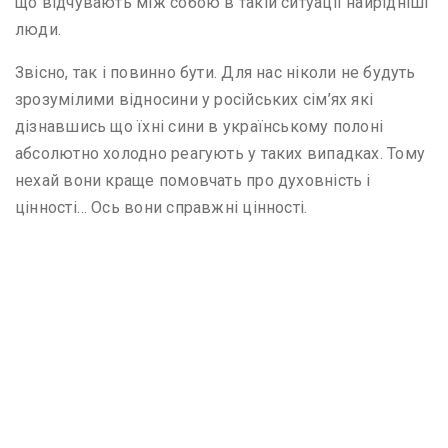
що відчувають між собою в такій ситуації найрідніші
люди.
Звісно, так і повинно бути. Для нас ніколи не будуть
зрозумілими відносини у російських сім’ях які
дізнавшись що їхні сини в українському полоні
абсолютно холодно реагують у таких випадках. Тому
нехай вони краще помовчать про духовність і
цінності… Ось вони справжні цінності.