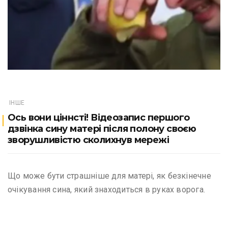
ІНШЕ
Ось вони ціннсті! Відеозапис першого
дзвінка сину матері після полону своєю
зворушливістю сколихнув мережі
Що може бути страшніше для матері, як безкінечне
очікування сина, який знаходиться в руках ворога.