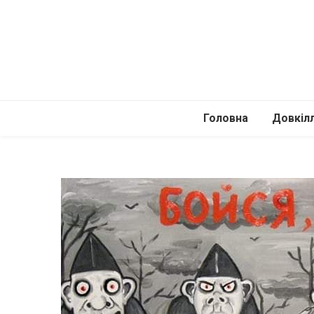
Головна
Довкіл
Автомоб
Подоро