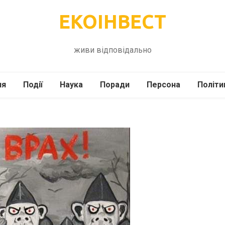
ЕКОІНВЕСТ
живи відповідально
ля
Події
Наука
Поради
Персона
Політи
ілі
Шоубіз
Історія
Кулінарія
жі
Інше
Психологія
Здоров’я
Технології
Сад-Город