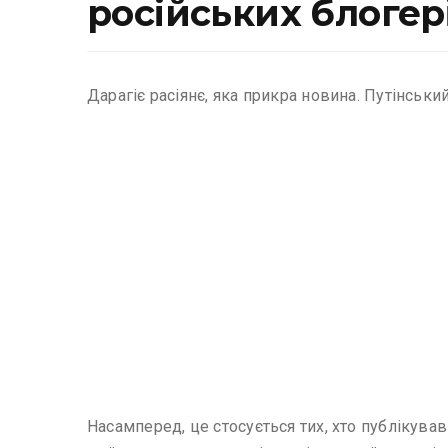
російських блогер
Дарагіє расіянє, яка прикра новина. Путінськ
Насамперед, це стосується тих, хто публікував 