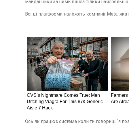
майданчики за ними пішла тільки найлояльніша
Всі ці платформи належать компанії Meta, як
Ось як працює система коли ти говориш “я поз