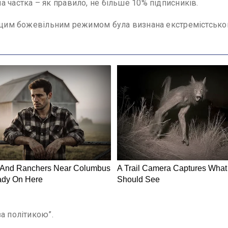
 частка – як правило, не більше 10% підписників.
а цим божевільним режимом була визнана екстремістською
а політикою”.