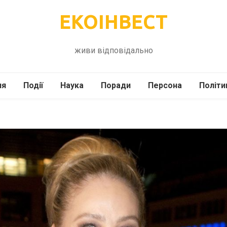
ЕКОІНВЕСТ
живи відповідально
ля
Події
Наука
Поради
Персона
Політи
ілі
Шоубіз
Історія
Кулінарія
жі
Інше
Психологія
Здоров’я
Технології
Сад-Город