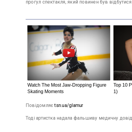
прогул спектакля, який повинен був відбутися
Повідомляє
tsn.ua/glamur
Тоді артистка надала фальшиву медичну довідк