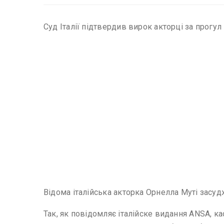
Суд Італії підтвердив вирок акторці за прогул
Відома італійська акторка Орнелла Муті засуд
Так, як повідомляє італійске видання ANSA, кас