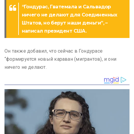
“Гондурас, Гватемала и Сальвадор
ничего не делают для Соединенных
Штатов, но берут наши деньги”, –
написал президент США.
Он также добавил, что сейчас в Гондурасе
“формируется новый караван (мигрантов), и они
ничего не делают.