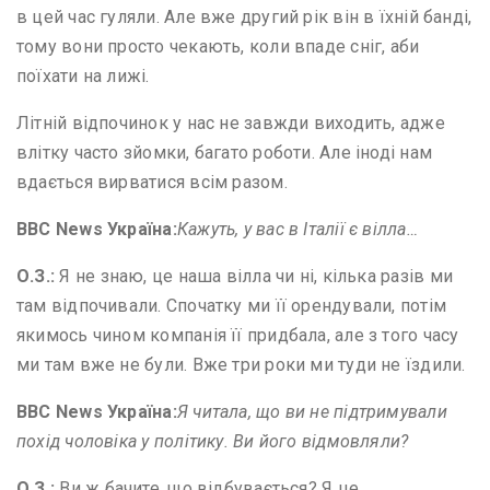
в цей час гуляли. Але вже другий рік він в їхній банді,
тому вони просто чекають, коли впаде сніг, аби
поїхати на лижі.
Літній відпочинок у нас не завжди виходить, адже
влітку часто зйомки, багато роботи. Але іноді нам
вдається вирватися всім разом.
BBC News
Україна:
Кажуть, у вас в Італії є вілла…
О
.
З
.
:
Я не знаю, це наша вілла чи ні, кілька разів ми
там відпочивали. Спочатку ми її орендували, потім
якимось чином компанія її придбала, але з того часу
ми там вже не були. Вже три роки ми туди не їздили.
BBC News
Україна:
Я читала, що ви не підтримували
похід чоловіка у політику. Ви його відмовляли?
О
.
З
.
:
Ви ж бачите, що відбувається? Я це