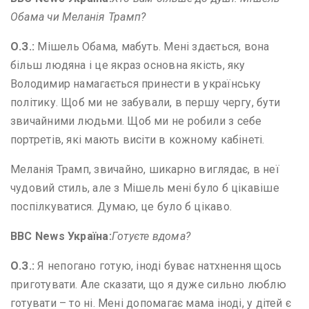
Обама чи Меланія Трамп?
О
.
З
.
:
Мішель Обама, мабуть. Мені здається, вона
більш людяна і це якраз основна якість, яку
Володимир намагається принести в українську
політику. Щоб ми не забували, в першу чергу, бути
звичайними людьми. Щоб ми не робили з себе
портретів, які мають висіти в кожному кабінеті.
Меланія Трамп, звичайно, шикарно виглядає, в неї
чудовий стиль, але з Мішель мені було б цікавіше
поспілкуватися. Думаю, це було б цікаво.
BBC News
Україна:
Готуєте вдома?
О
.
З
.
:
Я непогано готую, іноді буває натхнення щось
приготувати. Але сказати, що я дуже сильно люблю
готувати – то ні. Мені допомагає мама іноді, у дітей є