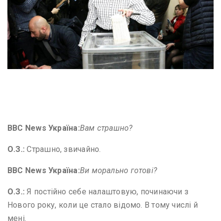
Image captionОлена Зеленська голосує під час першого туру
президентських виборів, 31 березня 2019 рік
BBC News
Україна:
Вам страшно?
О
.
З
.
:
Страшно, звичайно.
BBC News
Україна:
Ви морально готові?
О
.
З
.
:
Я постійно себе налаштовую, починаючи з
Нового року, коли це стало відомо. В тому числі й
мені.