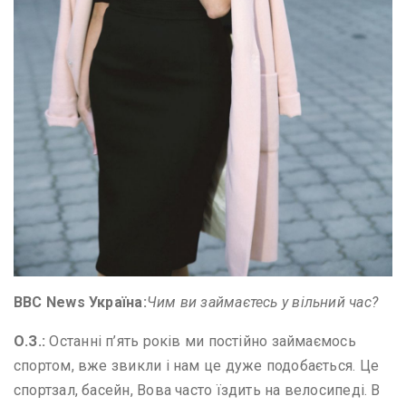
BBC News
Україна:
Чим ви займаєтесь у вільний час?
О
.
З
.
:
Останні п’ять років ми постійно займаємось
спортом, вже звикли і нам це дуже подобається. Це
спортзал, басейн, Вова часто їздить на велосипеді. В