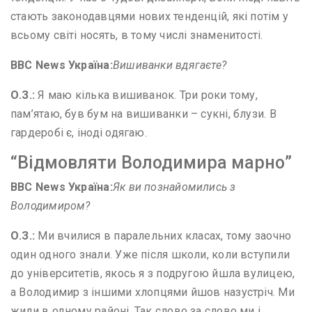
стають законодавцями нових тенденцій, які потім у
всьому світі носять, в тому числі знаменитості.
BBC News
Україна:
Вишиванки вдягаєте?
О
.
З
.
:
Я маю кілька вишиванок. Три роки тому,
пам’ятаю, був бум на вишиванки – сукні, блузи. В
гардеробі є, іноді одягаю.
“Відмовляти Володимира марно”
BBC News
Україна:
Як ви познайомились з
Володимиром?
О
.
З
.
:
Ми вчилися в паралельних класах, тому заочно
один одного знали. Уже після школи, коли вступили
до університетів, якось я з подругою йшла вулицею,
а Володимир з іншими хлопцями йшов назустріч. Ми
жили в одному районі. Так слово за слово ми і