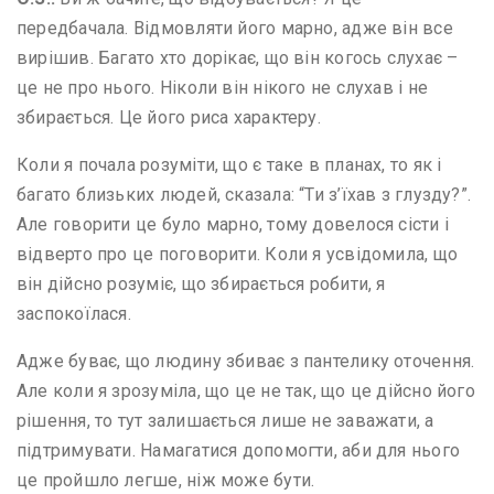
передбачала. Відмовляти його марно, адже він все
вирішив. Багато хто дорікає, що він когось слухає –
це не про нього. Ніколи він нікого не слухав і не
збирається. Це його риса характеру.
Коли я почала розуміти, що є таке в планах, то як і
багато близьких людей, сказала: “Ти з’їхав з глузду?”.
Але говорити це було марно, тому довелося сісти і
відверто про це поговорити. Коли я усвідомила, що
він дійсно розуміє, що збирається робити, я
заспокоїлася.
Адже буває, що людину збиває з пантелику оточення.
Але коли я зрозуміла, що це не так, що це дійсно його
рішення, то тут залишається лише не заважати, а
підтримувати. Намагатися допомогти, аби для нього
це пройшло легше, ніж може бути.