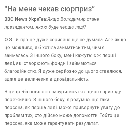
“На мене чекав сюрприз”
BBC News
Україна:
Якщо Володимир стане
президентом, якою буде перша леді?
О
.
З
.
:
Я про це дуже серйозно ще не думала. Але якщо
це можливо, я б хотіла займатись тим, чим я
займалась. З іншого боку, мені кажуть: є ж перші
леді, які створюють фонди і займаються
благодійністю. Я дуже серйозно до цього ставлюся,
адже це величезна відповідальність.
В це треба повністю зануритись і я з цього приводу
переживаю. З іншого боку, я розумію, що така
персона, як перша леді, може привернути увагу до
проблем тих, хто дійсно може допомогти. Тобто це
персона, яка може гарантувати результат.