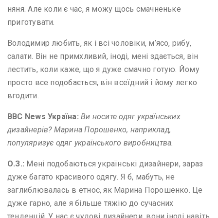
няня. Але коли є час, я можу щось смачненьке
приготувати.
Володимир любить, як і всі чоловіки, м’ясо, рибу,
салати. Він не примхливий, іноді, мені здається, він
лестить, коли каже, що я дуже смачно готую. Йому
просто все подобається, він всеїдний і йому легко
вгодити.
BBC News
Україна:
В
и носите одяг українських
дизайнерів? Марина Порошенко, наприклад,
популяризує одяг українського виробництва.
О
.
З
.
:
Мені подобаються українські дизайнери, зараз
дуже багато красивого одягу. Я б, мабуть, не
заглиблювалась в етнос, як Марина Порошенко. Це
дуже гарно, але я більше тяжію до сучасних
тенденцій. У нас є чудові дизайнери, вони іноді навіть