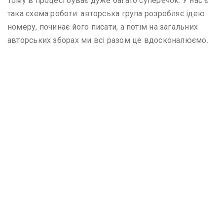
Тому в процесі буває дуже багато суперечок. У нас є
така схема роботи: авторська група розробляє ідею
номеру, починає його писати, а потім на загальних
авторських зборах ми всі разом це вдосконалюємо.