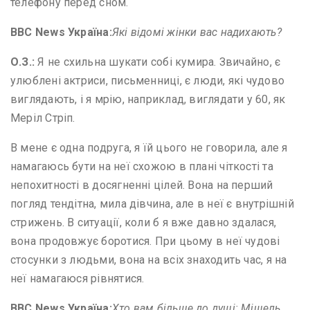
телефону перед сном.
BBC News
Україна:
Які відомі жінки вас надихають?
О
.
З
.
:
Я не схильна шукати собі кумира. Звичайно, є
улюблені актриси, письменниці, є люди, які чудово
виглядають, і я мрію, наприклад, виглядати у 60, як
Меріл Стріп.
В мене є одна подруга, я їй цього не говорила, але я
намагаюсь бути на неї схожою в плані чіткості та
непохитності в досягненні цілей. Вона на перший
погляд тендітна, мила дівчина, але в неї є внутрішній
стрижень. В ситуації, коли б я вже давно здалася,
вона продовжує боротися. При цьому в неї чудові
стосунки з людьми, вона на всіх знаходить час, я на
неї намагаюся рівнятися.
BBC News
Україна:
Хто вам більше до душі: Мішель