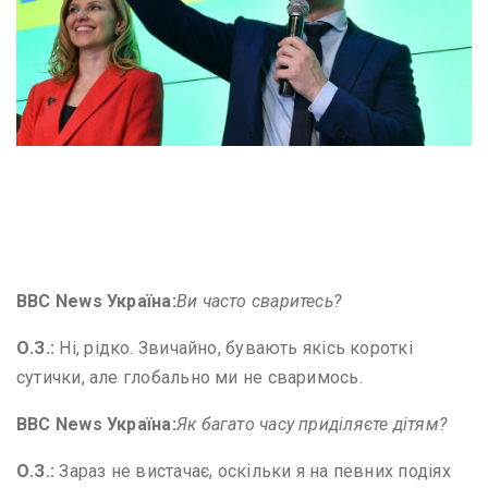
Image captionВолодимир Зеленський з дружиною разом у
штабі зустріли результати перших екзит-полів під час
першого туру виборів
BBC News
Україна:
Ви часто сваритесь?
О
.
З
.
:
Ні, рідко. Звичайно, бувають якісь короткі
сутички, але глобально ми не сваримось.
BBC News
Україна:
Як багато часу приділяєте дітям?
О
.
З
.
:
Зараз не вистачає, оскільки я на певних подіях