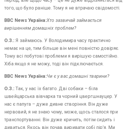
період, але щодо часу – це не дуже відрізняється від
того, що було раніше. Тому я не втрачаю свідомості.
BBC News
Україна:
Хто зазвичай займається
вирішенням домашніх проблем?
О
.
З
.
:
Я займаюсь. У Володимира часу практично
немає на це, тим більше він мені повністю довіряє.
Тому всі побутові проблеми я вирішую самостійно.
Хіба якщо я не можу, тоді він підключається.
BBC News
Україна:
Чи є у вас домашні тварини?
О
.
З
.
:
Так, у нас їх багато. Дві собаки – біла
швейцарська вівчарка та чорний цвергшнауцер. У
нас є папуга – дуже дивне створіння. Він дуже
нервовий, я не знаю чому, може, щось сталося при
транспортуванні. Він дуже кричить, потім сидить і
дивиться. Якось він почав виривати собі пір’я. Ми