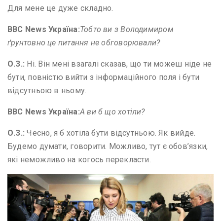
Для мене це дуже складно.
BBC News
Україна:
Тобто ви з Володимиром
ґрунтовно це питання не обговорювали?
О
.
З
.
:
Ні. Він мені взагалі сказав, що ти можеш ніде не
бути, повністю вийти з інформаційного поля і бути
відсутньою в ньому.
BBC News
Україна:
А ви б що хотіли?
О
.
З
.
:
Чесно, я б хотіла бути відсутньою. Як вийде.
Будемо думати, говорити. Можливо, тут є обов’язки,
які неможливо на когось перекласти.