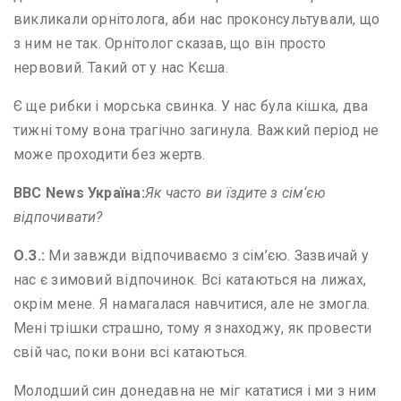
викликали орнітолога, аби нас проконсультували, що
з ним не так. Орнітолог сказав, що він просто
нервовий. Такий от у нас Кєша.
Є ще рибки і морська свинка. У нас була кішка, два
тижні тому вона трагічно загинула. Важкий період не
може проходити без жертв.
BBC News
Україна:
Як часто ви їздите з сім
‘
єю
відпочивати?
О
.
З
.
:
Ми завжди відпочиваємо з сім’єю. Зазвичай у
нас є зимовий відпочинок. Всі катаються на лижах,
окрім мене. Я намагалася навчитися, але не змогла.
Мені трішки страшно, тому я знаходжу, як провести
свій час, поки вони всі катаються.
Молодший син донедавна не міг кататися і ми з ним