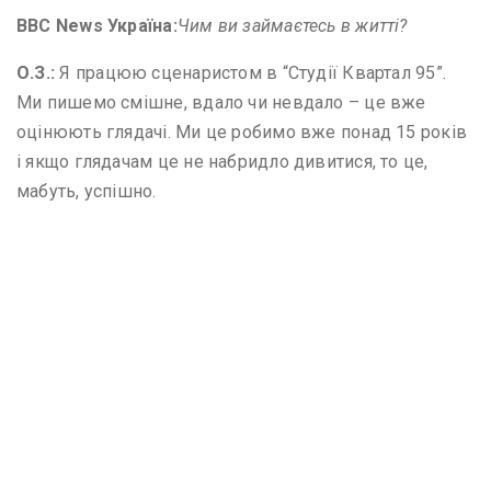
BBC News
Україна:
Чим ви займаєтесь в житті?
О
.
З
.
:
Я працюю сценаристом в “Студії Квартал 95”.
Ми пишемо смішне, вдало чи невдало – це вже
оцінюють глядачі. Ми це робимо вже понад 15 років
і якщо глядачам це не набридло дивитися, то це,
мабуть, успішно.