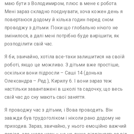
маю бути з Володимиром, плюс в мене є робота.
Мені зараз складно поєднувати, хоча кожен день я
повертаюся додому й кілька годин перед сном
проводжу з дітьми. Поки що глобально нічого не
змінилося, а далі мені потрібно буде вирішити, як
розподілити свій час.
Я би, звичайно, хотіла все-таки залишитися на своїй
роботі, якщо це можливо. З дітьми вже простіше,
оскільки вони підросли – Саші 14 (донька
Олександра –
Ред.
), Кирилу 6. І вони зараз теж
настільки завантажені в школі та садочку, що весь
свій час до сну мають свої заняття.
Я проводжу час з дітьми, і Вова проводить. Він
завжди був трудоголіком і ніколи рано додому не
приходив. Зараз, звичайно, у нього емоційно важчий