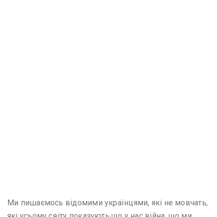
Ми пишаємось відомими українцями, які не мовчать,
які усьому світу показують що у нас війна, що ми