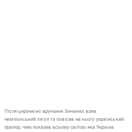
Після церемонії вручання Зінченко взяв
чемпіонський титул та повісив на нього український
прапор, чим показав всьому світові яка Україна