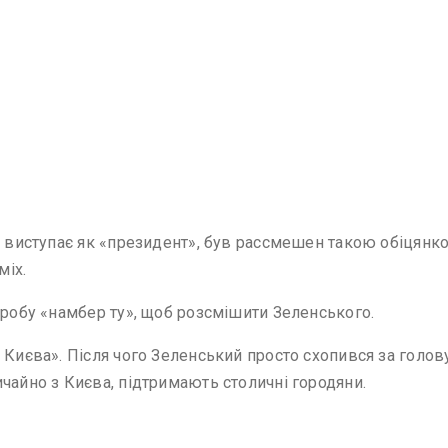
ку виступає як «президент», був рассмешен такою обіцянк
міх.
пробу «намбер ту», щоб розсмішити Зеленського.
 Києва». Після чого Зеленський просто схопився за голов
чайно з Києва, підтримають столичні городяни.