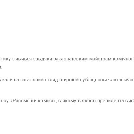
тику з’явився завдяки закарпатським майстрам комічног
.
ували на загальний огляд широкій публіці нове «політичн
 шоу «Рассмещи коміка», в якому в якості президента ви