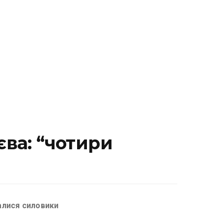
єва: “чотири
алися силовики