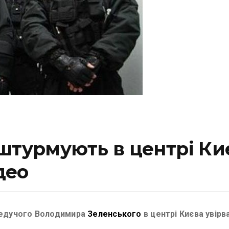
штурмують в центрі Ки
део
еведучого Володимира
Зеленського
в центрі Києва увірв