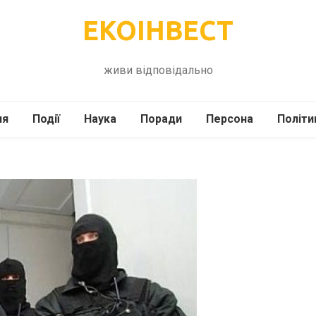
ЕКОІНВЕСТ
живи відповідально
ля
Події
Наука
Поради
Персона
Політи
ілі
Шоубіз
Історія
Кулінарія
жі
Інше
Психологія
Здоров’я
Технології
Сад-Город