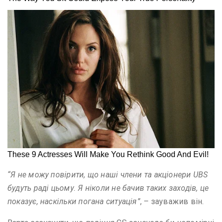
“Я не можу повірити, що наші члени та акціонери UBS
будуть раді цьому. Я ніколи не бачив таких заходів, це
показує, наскільки погана ситуація”
, – зауважив він.