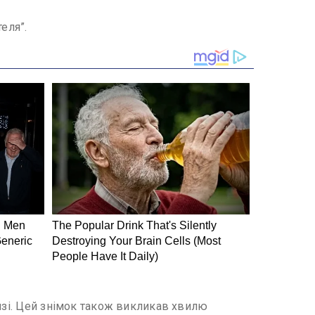
еля”.
дязі. Цей знімок також викликав хвилю