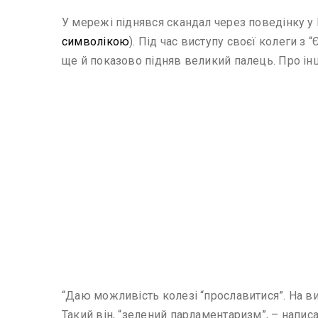
У мережі піднявся скандал через поведінку у
символікою
). Під час виступу своєї колеги з
ще й показово підняв великий палець. Про ін
“Даю можливість колезі “прославитися”. На ви
Такий він, “зелений парламентаризм”, – напис