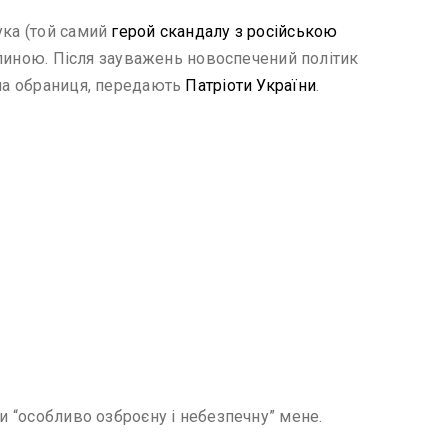
ука (той самий
герой скандалу з російською
ї спиною. Після зауважень новоспечений політик
дна обраниця, передають
Патріоти України
.
и “особливо озброєну і небезпечну” мене.