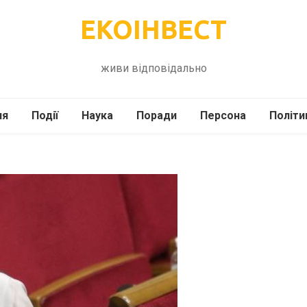
ЕКОІНВЕСТ
живи відповідально
ля
Події
Наука
Поради
Персона
Політи
ілі
Шоубіз
Історія
Кулінарія
жі
Інше
Психологія
Здоров’я
Технології
Сад-Город