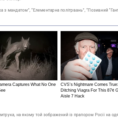
а з мандатом”, “Елементарна політрвань”, “Позивний “Гант
итрука, на якому той зображений із прапором Росії на о