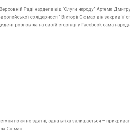
 Верховній Раді нардепа від “Слуги народу” Артема Дмитр
 “Європейської солідарності” Вікторії Сюмар він закрив ї
цидент розповіла на своїй сторінці у Facebook сама наро
ступи поки не здатні, одна втіха залишається – прикриват
ала Сюмар.