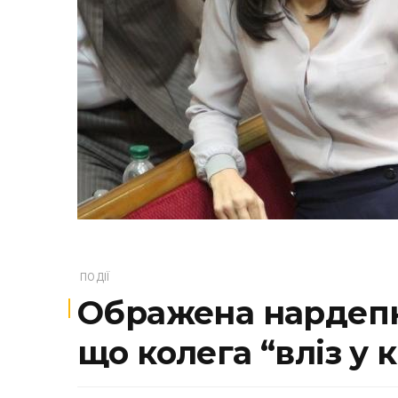
ПОДІЇ
Ображена нардепка
що колега “вліз у 