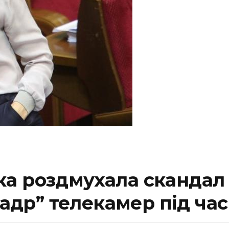
 роздмухала скандал у
кадр” телекамер під час