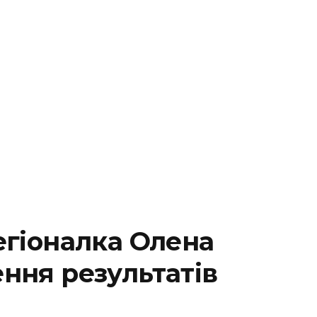
егіоналка Олена
ння результатів