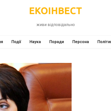
ЕКОІНВЕСТ
живи відповідально
ля
Події
Наука
Поради
Персона
Політи
ілі
Шоубіз
Історія
Кулінарія
жі
Інше
Психологія
Здоров’я
Технології
Сад-Город