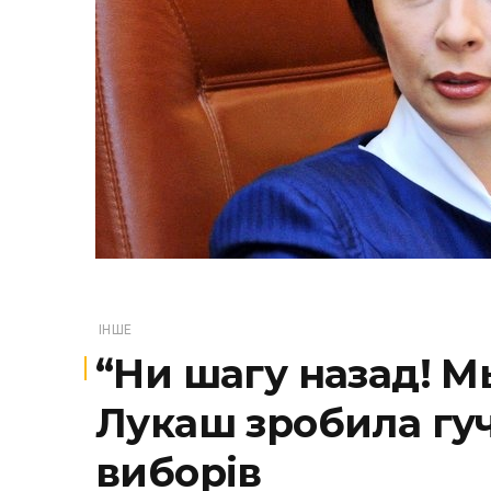
ІНШЕ
“Ни шагу назад! М
Лукаш зробила гуч
виборів