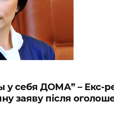
ы у себя ДОМА” – Екс-р
ну заяву після оголоше