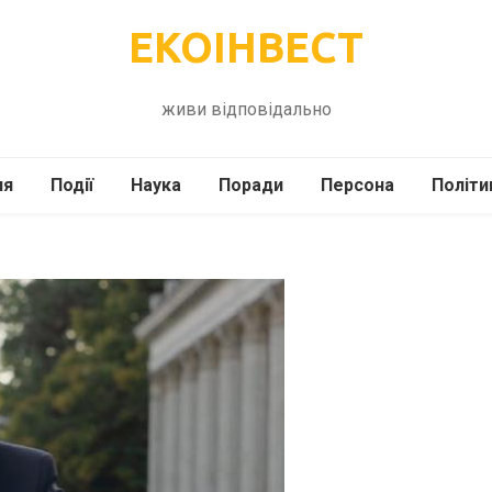
ЕКОІНВЕСТ
живи відповідально
ля
Події
Наука
Поради
Персона
Політи
ілі
Шоубіз
Історія
Кулінарія
жі
Інше
Психологія
Здоров’я
Технології
Сад-Город