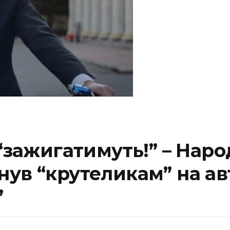
“зажигатимуть!” – Народ
ув “крутеликам” на ав
”