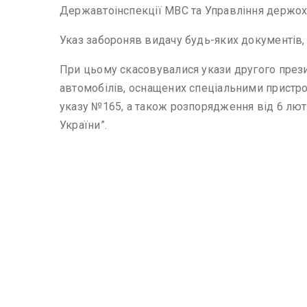
Державтоінспекції МВС та Управління держох
Указ забороняв видачу будь-яких документів,
При цьому скасовувалися укази другого през
автомобілів, оснащених спеціальними пристроя
указу №165, а також розпорядження від 6 лют
України”.