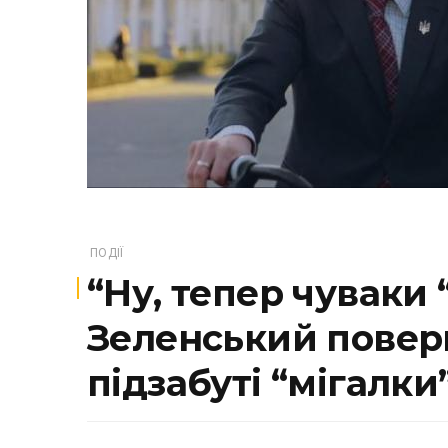
ПОДІЇ
“Ну, тепер чуваки 
Зеленський поверн
підзабуті “мігалки