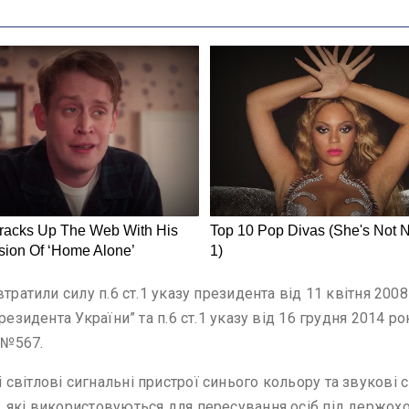
втратили силу п.6 ст.1 указу президента від 11 квітня 20
резидента України” та п.6 ст.1 указу від 16 грудня 2014 
 №567.
світлові сигнальні пристрої синього кольору та звукові
які використовуються для пересування осіб під держохор