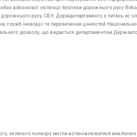
собах військової інспекції безпеки дорожнього руху Війс
ки дорожнього руху, СБУ, Держдепартаменту з питань ис о
, служб інкасації та перевезення цінностей Національног
іального дозволу, що видається департаментом Державто
ного, зеленого кольору могли встановлюватися виключно 