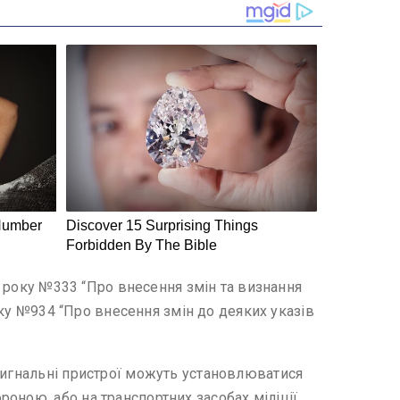
08 року №333 “Про внесення змін та визнання
року №934 “Про внесення змін до деяких указів
 сигнальні пристрої можуть установлюватися
оною, або на транспортних засобах міліції,