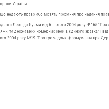
орони України.
 що надають право або містять прохання про надання пра
идента Леоніда Кучми від 6 лютого 2004 року №165 “Про
ми, та державних номерних знаків єдиного зразка” і від
ого 2004 року №19 “Про громадські формування при Держ