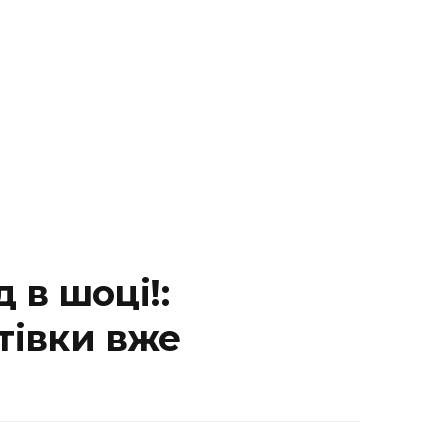
 в шоці!:
тівки вже