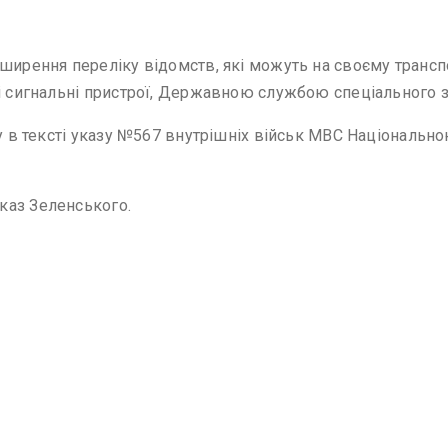
ширення переліку відомств, які можуть на своєму транспо
і сигнальні пристрої, Державною службою спеціального зв
ну в тексті указу №567 внутрішніх військ МВС Національно
каз Зеленського.