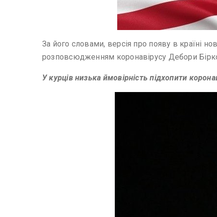
За його словами, версія про появу в країні н
розповсюдженням коронавірусу Дебори Біркс і 
У курців низька ймовірність підхопити корона