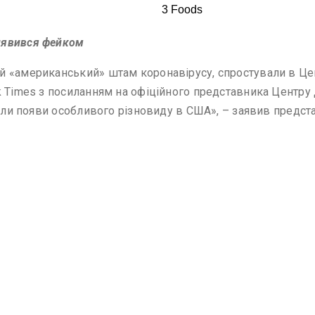
иявився фейком
й «американський» штам коронавірусу, спростували в Це
k Times з посиланням на офіційного представника Центр
тили появи особливого різновиду в США», – заявив предст