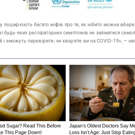
су поширюють багато міфів про те, як нібито можна вбере
ві будь-яких респіраторних симптомів не займатися самол
 і зможуть перевірити, чи хворієте ви на COVID-19», — н