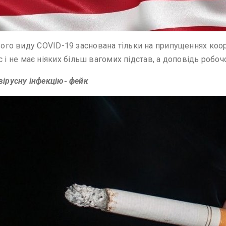
ового виду COVID-19 заснована тільки на припущеннях коо
не має ніяких більш вагомих підстав, а доповідь робочої
вірусну інфекцію- фейк