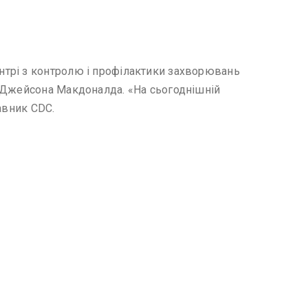
нтрі з контролю і профілактики захворювань
у Джейсона Макдоналда. «На сьогоднішній
авник CDC.