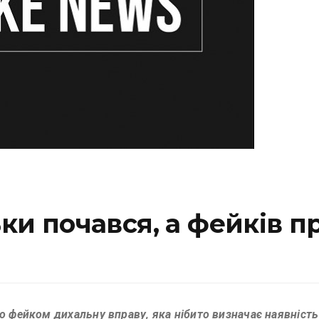
ьки почався, а фейків п
ло фейком дихальну вправу, яка нібито визначає наявніст