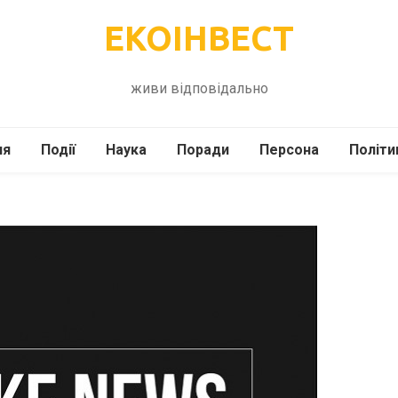
ЕКОІНВЕСТ
живи відповідально
ля
Події
Наука
Поради
Персона
Політи
ілі
Шоубіз
Історія
Кулінарія
жі
Інше
Психологія
Здоров’я
Технології
Сад-Город