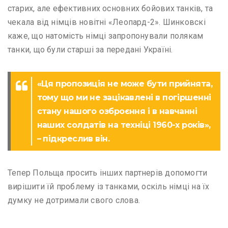
старих, але ефективних основних бойових танків, та
чекала від німців новітні «Леопард-2». Шинковскі
каже, що натомість німці запропонували полякам
танки, що були старші за передані Україні.
«Ця пропозиція не може бути прийнята,
тому що ми не зацікавлені в погіршенні
стану нашого озброєння і в навчанні
наших солдатів на техніці 1960-х років»,
– підкреслив він.
Тепер Польща просить інших партнерів допомогти
вирішити їй проблему із танками, оскіль німці на їх
думку не дотримали свого слова.