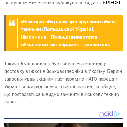
поступком Німеччини опублікувало видання
SPIEGEL
«Німецькі обіцянки про круговий обмін
танками (Польща свої Україні,
Німеччина – Польщі) виявилися
обманними маневрами», – заявив він.
Такий обмін повинен був забезпечити швидку
доставку важкої військової техніки в Україну. Берлін
запропонував східним партнерам по НАТО передати
Україні танки радянського виробництва і пообіцяв,
що постарається швидко замінити військову техніку
своєю.