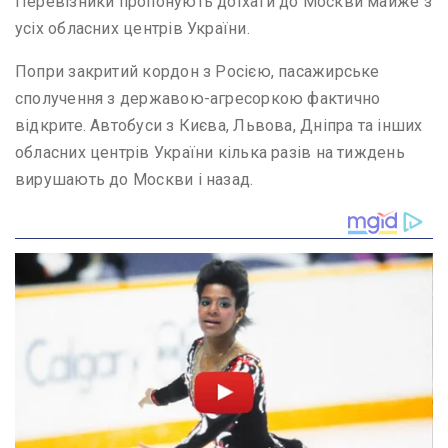
Перевізники пропонують доїхати до Москви майже з
усіх обласних центрів України.
Попри закритий кордон з Росією, пасажирське
сполучення з державою-агресоркою фактично
відкрите. Автобуси з Києва, Львова, Дніпра та інших
обласних центрів України кілька разів на тиждень
вирушають до Москви і назад.