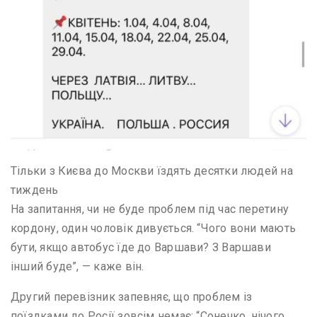
Тільки з Києва до Москви їздять десятки людей на
тиждень
На запитання, чи не буде проблем під час перетину
кордону, один чоловік дивується. “Чого вони мають
бути, якщо автобус їде до Варшави? З Варшави
інший буде”, — каже він.
Другий перевізник запевняє, що проблем із
поїздками до Росії зовсім немає: “Сонечко, нічого