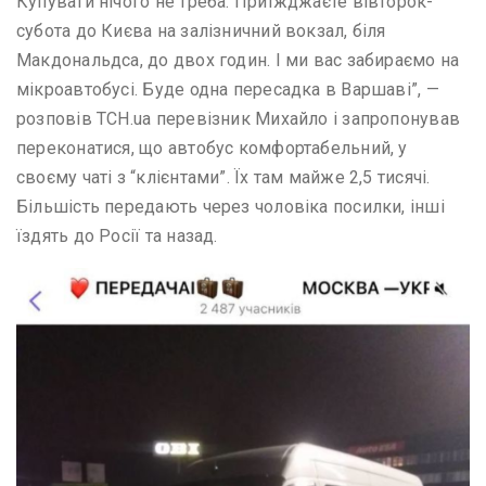
Купувати нічого не треба. Приїжджаєте вівторок-
субота до Києва на залізничний вокзал, біля
Макдональдса, до двох годин. І ми вас забираємо на
мікроавтобусі. Буде одна пересадка в Варшаві”, —
розповів ТСН.ua перевізник Михайло і запропонував
переконатися, що автобус комфортабельний, у
своєму чаті з “клієнтами”. Їх там майже 2,5 тисячі.
Більшість передають через чоловіка посилки, інші
їздять до Росії та назад.