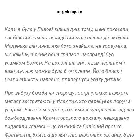
angelinajolie
Коли я була у Львові кілька днів тому, мені показали
особливий камінь, знайдений маленькою дівчинкою.
Маленька дівчинка, яка його знайшла, не зрозуміла,
що камінь, з яким вона гралася, насправді був
уламком бомби. На долоні він виглядав нерівним і
важчим, ніж можна було б очікувати. Його блиск і
незвичайність, напевно, привернули увагу дитини.
При вибуху бомби чи снаряду гострі уламки важкого
металу застрягають у тілах тих, хто перебуває поруч з
ударом. Багатьом з дітей, з якими я зустрічався під час
бомбардування Краматорського вокзалу, нещодавно
видалили уламки – це важкий та болісний процес.
Фрагменти, близькі до життєво важливих органів, було