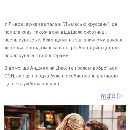
У Львові зірка завітала в “Львівські круасани”, де
попила каву, також вона відвідала сиротинці,
поспілкувлась із біженцями на залізничному вокзалі
льовова, відвідала лікарні та реабілітаційні центри,
поспілкувала з волонтерами.
Відомо, що Анджеліна Джолі є послом доброї волі
ООН, але ця поїздка була її особистою ініціативою.
Це не службова поїздка.