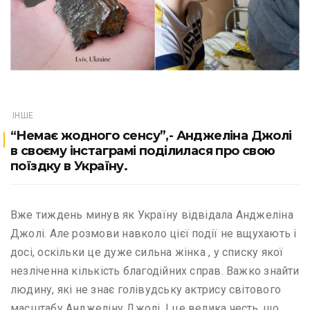
ІНШЕ
“Немає жодного сенсу”,- Анджеліна Джолі
в своєму інстаграмі поділилася про свою
поїздку в Україну.
Вже тиждень минув як Україну відвідала Анджеліна
Джолі. Але розмови навколо цієї події не вщухають і
досі, оскільки це дуже сильна жінка , у списку якої
незліченна кількість благодійних справ. Важко знайти
людину, які не знає голівудську актрису світового
масштабу Анджеліну Джолі. І це велика честь, що