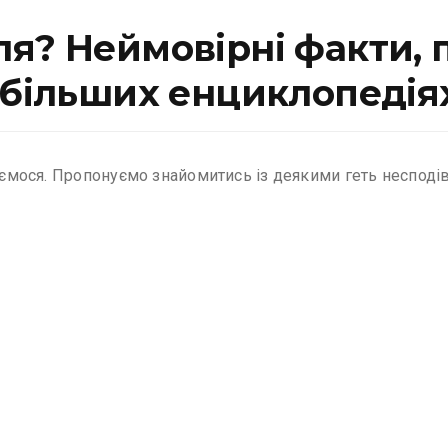
я? Неймовірні факти, п
йбільших енциклопедія
уємося. Пропонуємо знайомитись із деякими геть несподіва