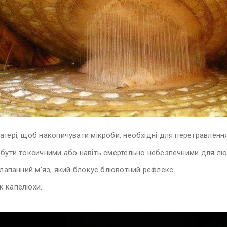
тері, щоб накопичувати мікроби, необхідні для перетравлення
 бути токсичними або навіть смертельно небезпечними для лю
клапанний м’яз, який блокує блювотний рефлекс.
як капелюхи.