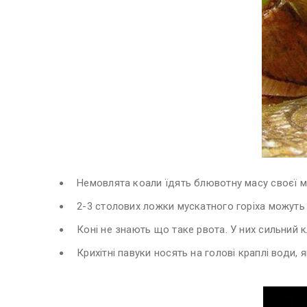
Немовлята коали їдять блювотну масу своєї ма
2-3 столових ложки мускатного горіха можуть
Коні не знають що таке рвота. У них сильний 
Крихітні павуки носять на голові краплі води, 