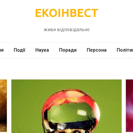
ЕКОІНВЕСТ
живи відповідально
ля
Події
Наука
Поради
Персона
Політи
ілі
Шоубіз
Історія
Кулінарія
жі
Інше
Психологія
Здоров’я
Технології
Сад-Город