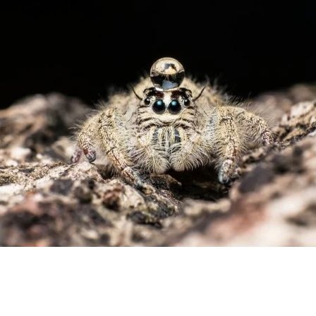
Павучок із краплиною на голові