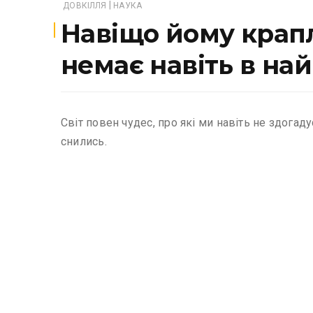
|
ДОВКІЛЛЯ
НАУКА
Навіщо йому крапл
немає навіть в на
Світ повен чудес, про які ми навіть не здогад
снились.