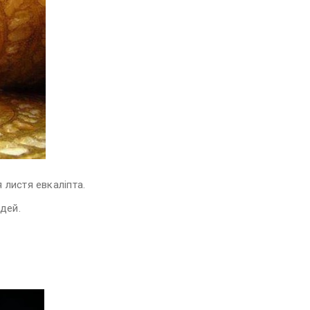
 листя евкаліпта.
дей.