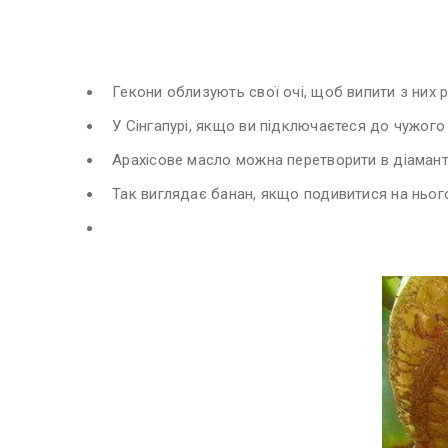
Гекони облизують свої очі, щоб випити з них 
У Сінгапурі, якщо ви підключаєтеся до чужого 
Арахісове масло можна перетворити в діаманти
Так виглядає банан, якщо подивитися на ньог