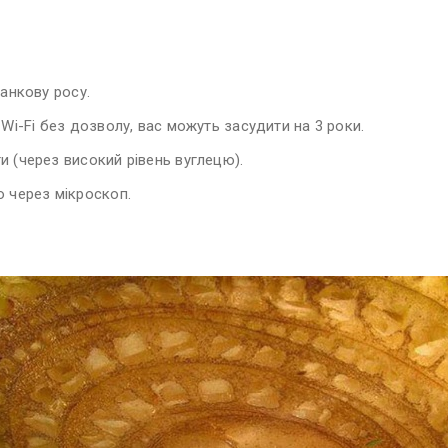
Гекон. Фото з відкритих джерел
ранкову росу.
Wi-Fi без дозволу, вас можуть засудити на 3 роки.
 (через високий рівень вуглецю).
о через мікроскоп.