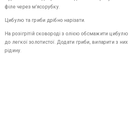
філе через м’ясорубку.
Цибулю та гриби дрібно нарізати.
На розігрітій сковороді з олією обсмажити цибулю
до легкої золотистої. Додати гриби, випарити з них
рідину.