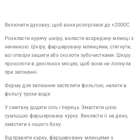
Включити духовку, щоб вона розігрілася до +2000С.
Розкласти курячу шкіру, вкласти всередину млинці з
начинкою. Шкіру, фаршировану млинцями, стягнути,
всі отвори зашити або сколоти зубочистками. Шкіру
проколоти в декількох місцях, щоб вона не лопнула
при запіканні.
Форму для запікання застелити фольгою, налити в
фольгу трохи води.
У сметану додати сіль і перець. Змастити цією
сумішшю фаршировану курку. Викласти її на деко,
змастити з іншого боку.
Відправити курку, фаршировану млинцями з