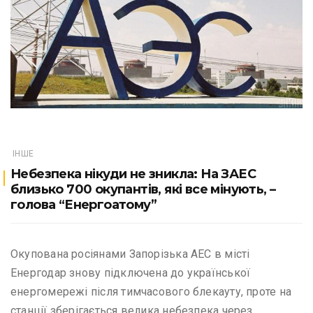
ІНШЕ
Небезпека нікуди не зникла: На ЗАЕС
близько 700 окупантів, які все мінують, –
голова “Енергоатому”
Окупована росіянами Запорізька АЕС в місті
Енергодар знову підключена до української
енергомережі після тимчасового блекауту, проте на
станції зберігається велика небезпека через