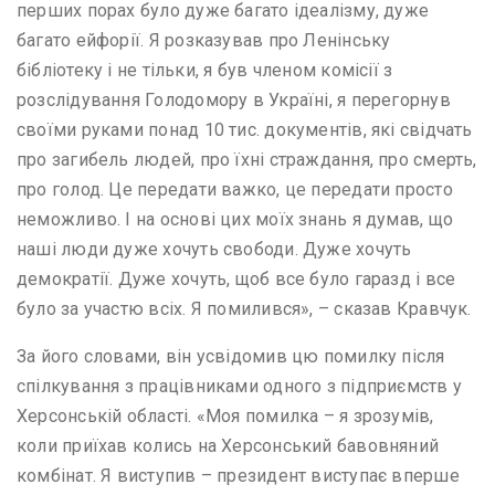
перших порах було дуже багато ідеалізму, дуже
багато ейфорії. Я розказував про Ленінську
бібліотеку і не тільки, я був членом комісії з
розслідування Голодомору в Україні, я перегорнув
своїми руками понад 10 тис. документів, які свідчать
про загибель людей, про їхні страждання, про смерть,
про голод. Це передати важко, це передати просто
неможливо. І на основі цих моїх знань я думав, що
наші люди дуже хочуть свободи. Дуже хочуть
демократії. Дуже хочуть, щоб все було гаразд і все
було за участю всіх. Я помилився», – сказав Кравчук.
За його словами, він усвідомив цю помилку після
спілкування з працівниками одного з підприємств у
Херсонській області. «Моя помилка – я зрозумів,
коли приїхав колись на Херсонський бавовняний
комбінат. Я виступив – президент виступає вперше