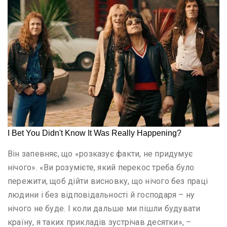
Він запевняє, що «розказує факти, не придумує
нічого». «Ви розумієте, який перекос треба було
пережити, щоб дійти висновку, що нічого без праці
людини і без відповідальності й господаря – ну
нічого не буде. І коли дальше ми пішли будувати
країну, я таких прикладів зустрічав десятки», –