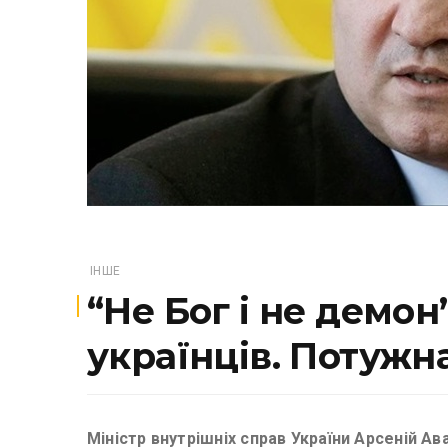
ІНШЕ
“Не Бог і не демон
українців. Потужн
Міністр внутрішніх справ України Арсеній А