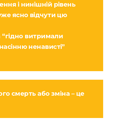
ння і нинішній рівень
уже ясно відчути цю
а “гідно витримали
насінню ненависті”
ого смерть або зміна – це