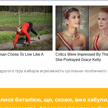
о другого туру виборів агресивність суспільно-політичног
илися баталією, що, схоже, вже забул