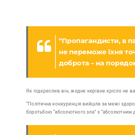
“Пропагандисти, в па
не переможе їхня точ
доброта – на порядо
Як підкреслив він, жодне керівне крісло не ва
“Політична конкуренція вийшла за межі здоро
боротьбою “абсолютного зла” з “абсолютним до