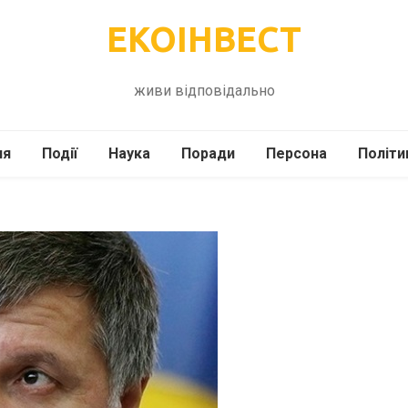
ЕКОІНВЕСТ
живи відповідально
ля
Події
Наука
Поради
Персона
Політи
ілі
Шоубіз
Історія
Кулінарія
жі
Інше
Психологія
Здоров’я
Технології
Сад-Город