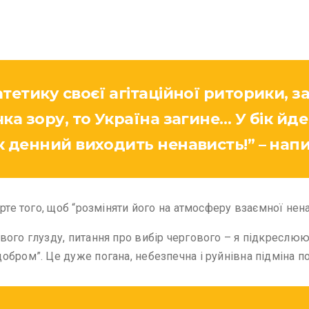
тетику своєї агітаційної риторики, з
ка зору, то Україна загине… У бік йде
к денний виходить ненависть!” – напи
рте того, щоб “розміняти його на атмосферу взаємної ненав
вого глузду, питання про вибір чергового – я підкреслюю
бром”. Це дуже погана, небезпечна і руйнівна підміна по