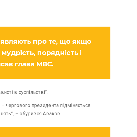
аявляють про те, що якщо
 мудрість, порядність і
сав глава МВС.
исті в суспільстві”.
 – чергового президента підміняється
нять”, – обурився Аваков.