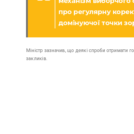
механізм виборчого с
про регулярну корек
домінуючої точки зору
Міністр зазначив, що деякі спроби отримати го
закликів.