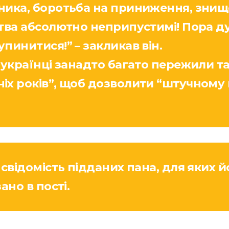
ника, боротьба на приниження, знище
ства абсолютно неприпустимі! Пора д
пинитися!” – закликав він.
 українці занадто багато пережили т
іх років”, щоб дозволити “штучному 
 свідомість підданих пана, для яких й
ано в пості.