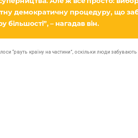
уперництва. Але ж все просто: вибор
тну демократичну процедуру, що за
 більшості”, – нагадав він.
лоси “рвуть країну на частини”, оскільки люди забувають 