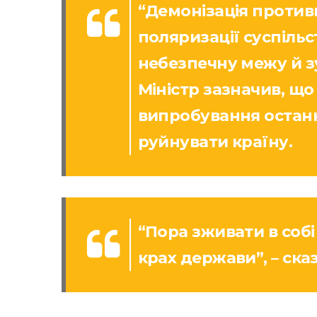
“Демонізація против
поляризації суспіль
небезпечну межу й зу
Міністр зазначив, що
випробування останн
руйнувати країну.
“Пора зживати в собі
крах держави”, – сказ