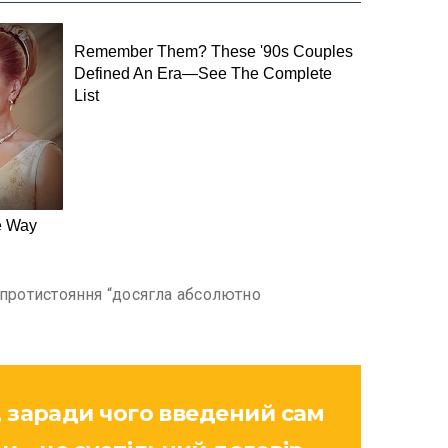
о протистояння “досягла абсолютно
и, заради чого введений сам